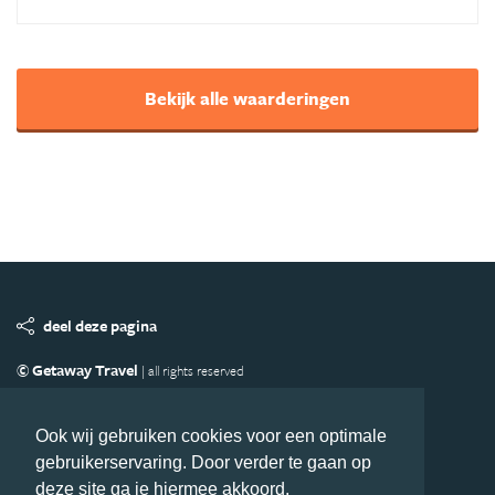
Bekijk alle waarderingen
deel deze pagina
© Getaway Travel
| all rights reserved
Adverteren
Handige Links
Algemene Voorwaarden
Copyright
Privacy statement
Disclaimer
Cookies
Ook wij gebruiken cookies voor een optimale
gebruikerservaring. Door verder te gaan op
Volg Azie.nl
deze site ga je hiermee akkoord.