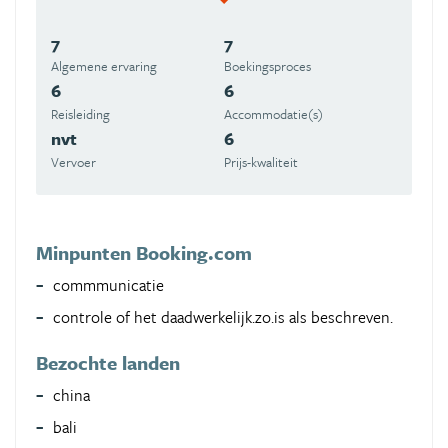
7
7
Algemene ervaring
Boekingsproces
6
6
Reisleiding
Accommodatie(s)
nvt
6
Vervoer
Prijs-kwaliteit
Minpunten Booking.com
commmunicatie
controle of het daadwerkelijk.zo.is als beschreven.
Bezochte landen
china
bali