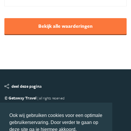
Bekijk alle waarderingen
deel deze pagina
© Getaway Travel
| all rights reserved
Adverteren
Handige Links
Algemene Voorwaarden
Copyright
Privacy statement
Disclaimer
Cookies
Ook wij gebruiken cookies voor een optimale
gebruikerservaring. Door verder te gaan op
Volg Azie.nl
deze site ga je hiermee akkoord.