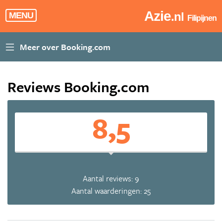
Azie
.nl
MENU
Filipijnen
Reviews Booking.com
8,5
Aantal reviews: 9
Aantal waarderingen: 25