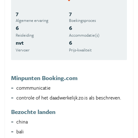
7
7
Algemene ervaring
Boekingsproces
6
6
Reisleiding
Accommodatie(s)
nvt
6
Vervoer
Prijs-kwaliteit
Minpunten Booking.com
commmunicatie
controle of het daadwerkelijk.zo.is als beschreven.
Bezochte landen
china
bali