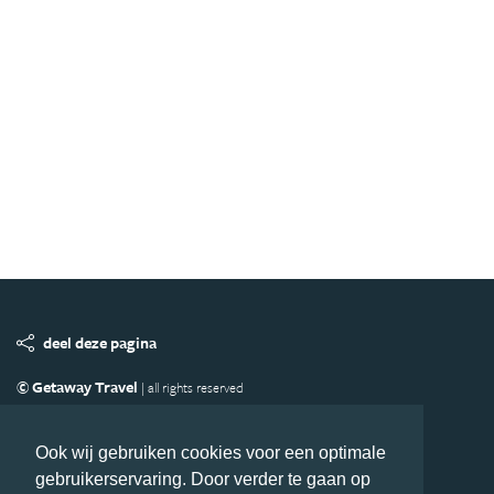
deel deze pagina
© Getaway Travel
| all rights reserved
Adverteren
Handige Links
Algemene Voorwaarden
Copyright
Privacy statement
Disclaimer
Cookies
Ook wij gebruiken cookies voor een optimale
gebruikerservaring. Door verder te gaan op
Volg Azie.nl