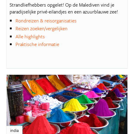
Strandliefhebbers opgelet! Op de Malediven vind je
paradijselijke privé-eilandjes en een azuurblauwe zee!
Rondreizen & reisorganisaties
Reizen zoeken/vergelijken
Alle highlights
Praktische informatie
india