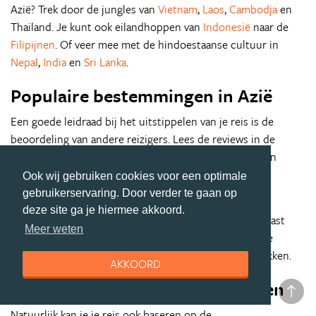
Azië? Trek door de jungles van
Vietnam
,
Laos
,
Cambodja
en
Thailand. Je kunt ook eilandhoppen van
Indonesië
naar de
Filipijnen
. Of veer mee met de hindoestaanse cultuur in
Nepal
,
India
en
Sri Lanka
.
Populaire bestemmingen in Azië
Een goede leidraad bij het uitstippelen van je reis is de
beoordeling van andere reizigers. Lees de reviews in de
reisgids en bekijk wat anderen onvergetelijk vonden. En
vergeet niet je eigen adviezen te delen!
Ook wij gebruiken cookies voor een optimale
gebruikerservaring. Door verder te gaan op
Onder onze Azië-fans zijn zonovergoten Thailand en
deze site ga je hiermee akkoord.
tempelrijk Indonesië populaire bestemmingen. Daarnaast
Meer weten
trekken de oosterse mysteries van
China
en ongerepte
natuur van Sri Lanka ontzettend veel verwonderde blikken.
AKKOORD
De mooiste bezienswaardigheden
Natuurlijk kan je je reis ook baseren op de