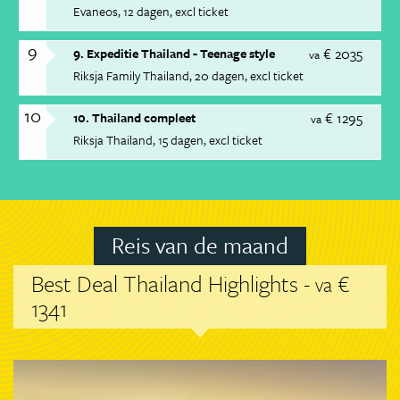
Evaneos
12 dagen
excl ticket
9
€ 2035
9. Expeditie Thailand - Teenage style
va
Riksja Family Thailand
20 dagen
excl ticket
10
€ 1295
10. Thailand compleet
va
Riksja Thailand
15 dagen
excl ticket
Reis van de maand
Best Deal Thailand Highlights -
€
va
1341