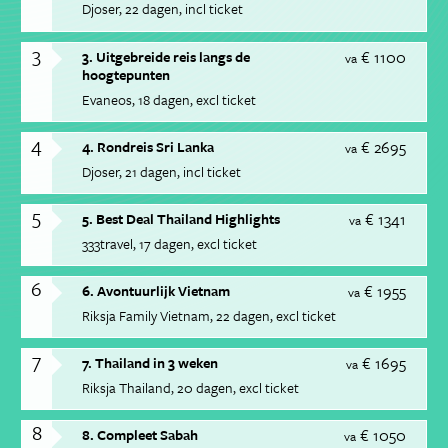
Djoser
22 dagen
incl ticket
3
€ 1100
3. Uitgebreide reis langs de
va
hoogtepunten
Evaneos
18 dagen
excl ticket
4
€ 2695
4. Rondreis Sri Lanka
va
Djoser
21 dagen
incl ticket
5
€ 1341
5. Best Deal Thailand Highlights
va
333travel
17 dagen
excl ticket
6
€ 1955
6. Avontuurlijk Vietnam
va
Riksja Family Vietnam
22 dagen
excl ticket
7
€ 1695
7. Thailand in 3 weken
va
Riksja Thailand
20 dagen
excl ticket
8
€ 1050
8. Compleet Sabah
va