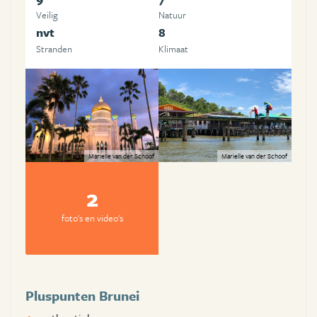
Veilig
Natuur
nvt
8
Stranden
Klimaat
Marielle van der Schoof
Marielle van der Schoof
2
foto's en video's
Pluspunten Brunei