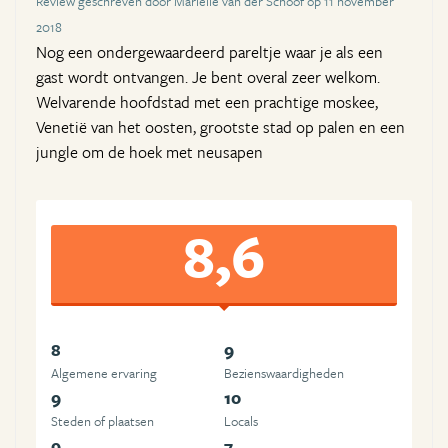
Review geschreven door Marielle van der Schoof op 11 november
2018
Nog een ondergewaardeerd pareltje waar je als een
gast wordt ontvangen. Je bent overal zeer welkom.
Welvarende hoofdstad met een prachtige moskee,
Venetië van het oosten, grootste stad op palen en een
jungle om de hoek met neusapen
8,6
8
9
Algemene ervaring
Beziens­waardigheden
9
10
Steden of plaatsen
Locals
9
7