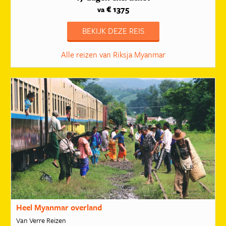
€ 1375
va
BEKIJK DEZE REIS
Alle reizen van Riksja Myanmar
Heel Myanmar overland
Van Verre Reizen