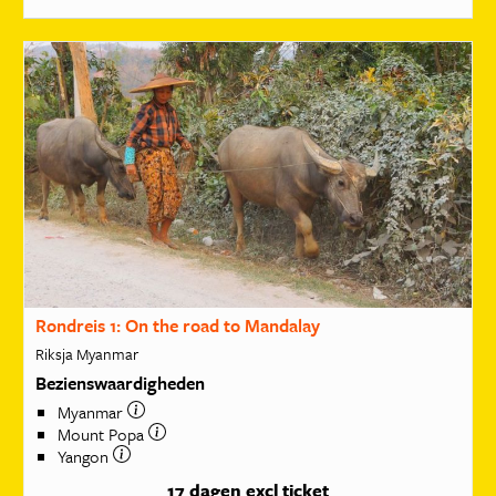
Rondreis 1: On the road to Mandalay
Riksja Myanmar
Bezienswaardigheden
Myanmar
Mount Popa
Yangon
17 dagen
excl ticket