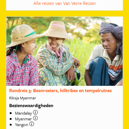
Alle reizen van Van Verre Reizen
Rondreis 3: Beenroeiers, hilltribes en tempelruïnes
Riksja Myanmar
Bezienswaardigheden
Mandalay
Myanmar
Yangon