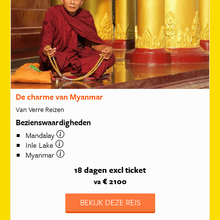
De charme van Myanmar
Van Verre Reizen
Bezienswaardigheden
Mandalay
Inle Lake
Myanmar
18 dagen
excl ticket
€ 2100
va
BEKIJK DEZE REIS