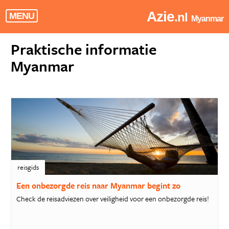
Azie
.nl
MENU
Myanmar
Praktische informatie
Myanmar
reisgids
Een onbezorgde reis naar Myanmar begint zo
Check de reisadviezen over veiligheid voor een onbezorgde reis!