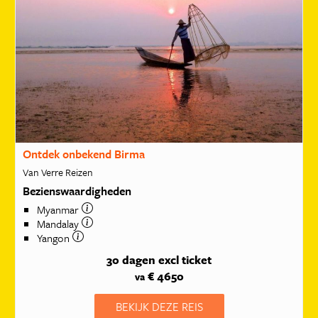
Ontdek onbekend Birma
Van Verre Reizen
Bezienswaardigheden
Myanmar
Mandalay
Yangon
30 dagen
excl ticket
€ 4650
va
BEKIJK DEZE REIS