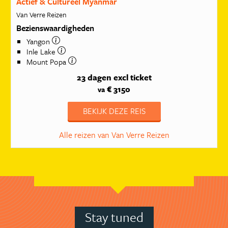
Actief & Cultureel Myanmar
Van Verre Reizen
Bezienswaardigheden
Yangon
Inle Lake
Mount Popa
23 dagen
excl ticket
€ 3150
va
BEKIJK DEZE REIS
Alle reizen van Van Verre Reizen
Stay tuned