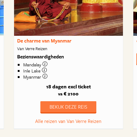
De charme van Myanmar
Van Verre Reizen
Bezienswaardigheden
Mandalay
Inle Lake
Myanmar
18 dagen
excl ticket
€ 2100
va
BEKIJK DEZE REIS
Alle reizen van Van Verre Reizen