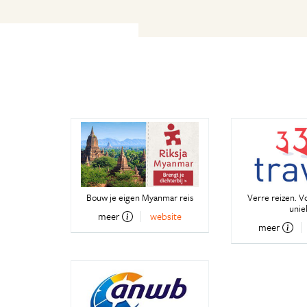
Bouw je eigen Myanmar reis
Verre reizen. V
unie
meer
website
meer