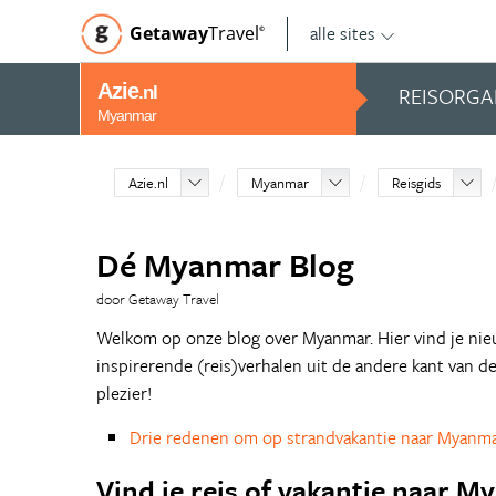
alle sites
Getaway
Travel
©
Azie
REISORGA
.nl
Myanmar
Azie.nl
Myanmar
Reisgids
Dé Myanmar Blog
door Getaway Travel
Welkom op onze blog over Myanmar. Hier vind je nieuw
inspirerende (reis)verhalen uit de andere kant van d
plezier!
Drie redenen om op strandvakantie naar Myanma
Vind je reis of vakantie naar 