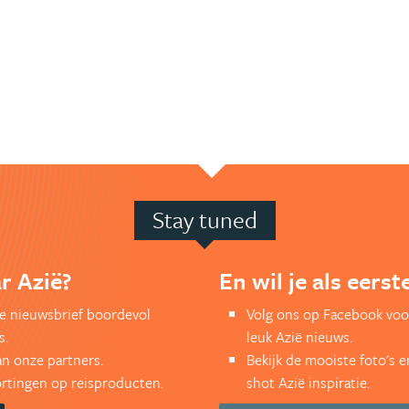
Stay tuned
r Azië?
En wil je als eers
kse nieuwsbrief boordevol
Volg ons op Facebook voo
s.
leuk Azië nieuws.
an onze partners.
Bekijk de mooiste foto's 
kortingen op reisproducten.
shot Azië inspiratie.