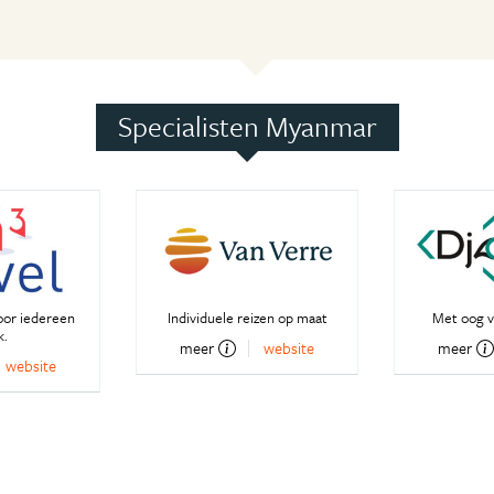
Specialisten Myanmar
oor iedereen
Individuele reizen op maat
Met oog v
k.
meer
website
meer
website