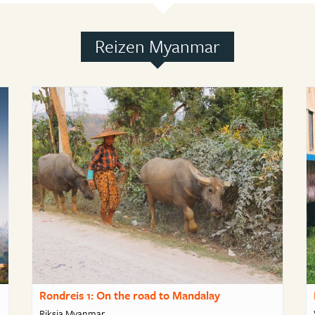
Reizen Myanmar
Rondreis 1: On the road to Mandalay
Riksja Myanmar