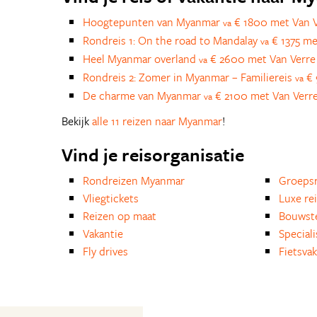
Hoogtepunten van Myanmar
€ 1800 met Van V
va
Rondreis 1: On the road to Mandalay
€ 1375 me
va
Heel Myanmar overland
€ 2600 met Van Verre
va
Rondreis 2: Zomer in Myanmar – Familiereis
€ 
va
De charme van Myanmar
€ 2100 met Van Verre
va
Bekijk
alle 11 reizen naar Myanmar
!
Vind je reisorganisatie
Rondreizen Myanmar
Groepsr
Vliegtickets
Luxe re
Reizen op maat
Bouwst
Vakantie
Special
Fly drives
Fietsvak