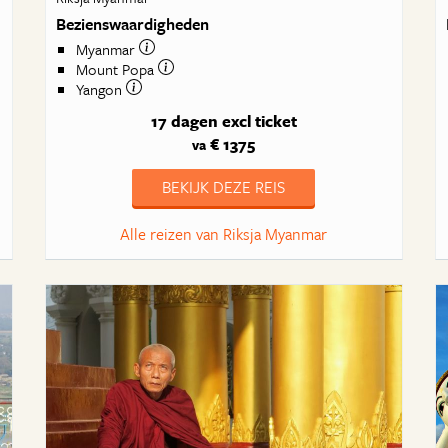
Bezienswaardigheden
Myanmar
Mount Popa
Yangon
17 dagen
excl ticket
€ 1375
va
BEKIJK DEZE REIS
Alle reizen van Riksja Myanmar