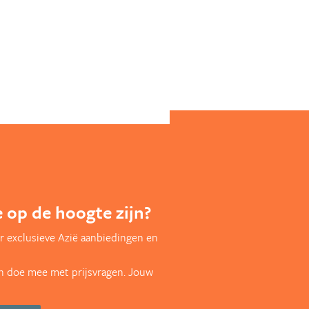
te op de hoogte zijn?
r exclusieve Azië aanbiedingen en
en doe mee met prijsvragen. Jouw