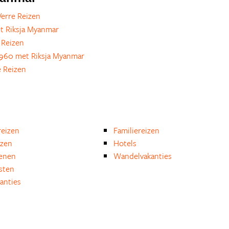
erre Reizen
t Riksja Myanmar
 Reizen
960 met Riksja Myanmar
 Reizen
eizen
Familiereizen
izen
Hotels
enen
Wandelvakanties
isten
anties