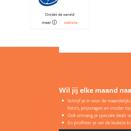
Ontdek de wereld
meer
website
Wil jij elke maand naa
Schrijf je in voor de maandelij
foto's, prijsvragen en insider tip
Ook ontvang je speciale deals v
En profiteer je van de leukste 