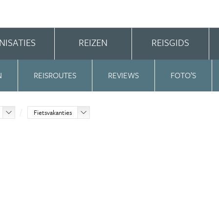
NISATIES
REIZEN
REISGIDS
N
REISROUTES
REVIEWS
FOTO’S
Fietsvakanties