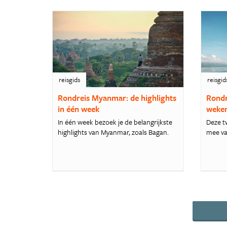
reisgids
reisgid
Rondreis Myanmar: de highlights
Rondr
in één week
weke
In één week bezoek je de belangrijkste
Deze t
highlights van Myanmar, zoals Bagan.
mee va