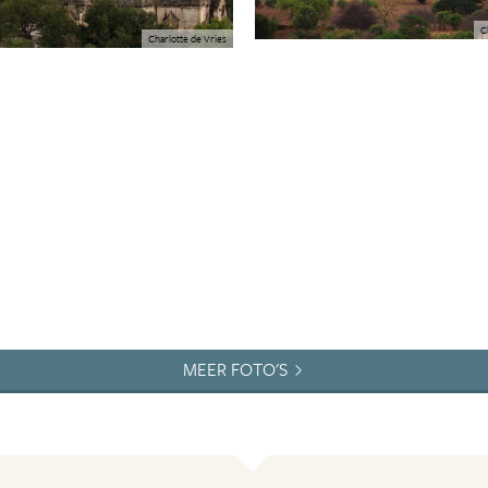
C
Charlotte de Vries
MEER FOTO'S