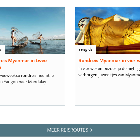
s
reisgids
eis Myanmar in twee
Rondreis Myanmar in vier 
n
In vier weken bezoek je de highli
verborgen juweeltjes van Myanma
weeweekse rondreis neemt je
n Yangon naar Mandalay.
MEER REISROUTES