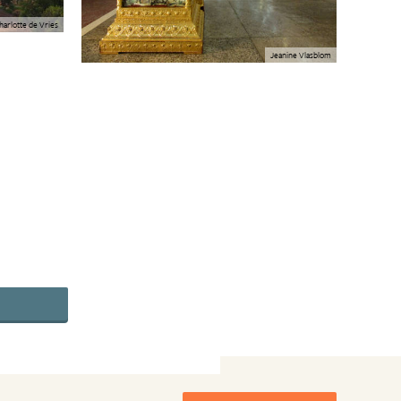
harlotte de Vries
Jeanine Vlasblom