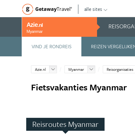
alle sites
Getaway
Travel
©
Azie
REISORGA
.nl
Myanmar
VIND JE RONDREIS
REIZEN VERGELIJKE
Azie.nl
Myanmar
Reisorganisaties
Fietsvakanties Myanmar
Reisroutes Myanmar