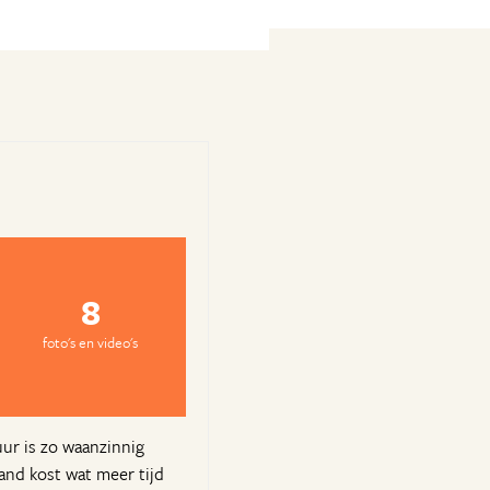
8
foto's en video's
uur is zo waanzinnig
land kost wat meer tijd