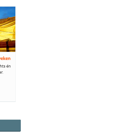
weken
ghts én
r.