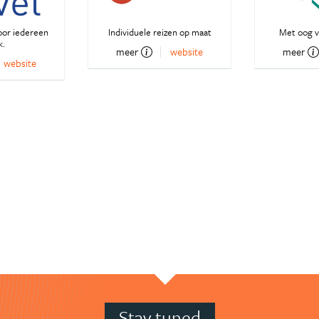
oor iedereen
Individuele reizen op maat
Met oog v
k.
meer
website
meer
website
Stay tuned