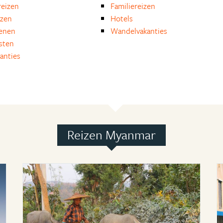
eizen
Familiereizen
izen
Hotels
enen
Wandelvakanties
isten
anties
Reizen Myanmar