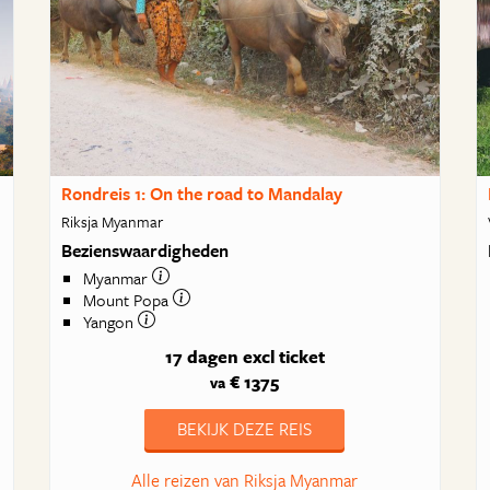
Rondreis 1: On the road to Mandalay
Riksja Myanmar
Bezienswaardigheden
Myanmar
Mount Popa
Yangon
17 dagen
excl ticket
€ 1375
va
BEKIJK DEZE REIS
Alle reizen van Riksja Myanmar