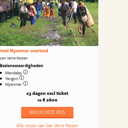
Heel Myanmar overland
Van Verre Reizen
Bezienswaardigheden
Mandalay
Yangon
Myanmar
23 dagen
excl ticket
€ 2600
va
BEKIJK DEZE REIS
Alle reizen van Van Verre Reizen