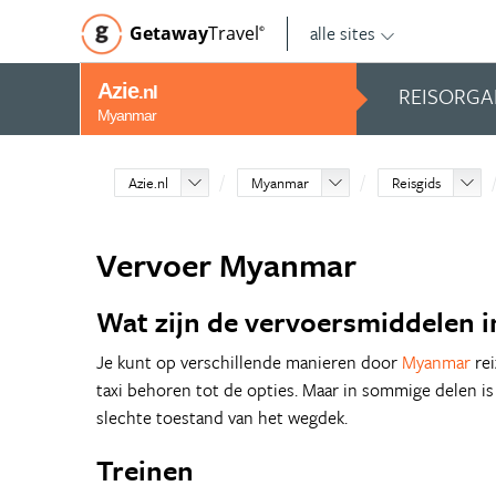
alle sites
Getaway
Travel
©
Azie
REISORGA
.nl
Myanmar
Azie.nl
Myanmar
Reisgids
Vervoer Myanmar
Wat zijn de vervoersmiddelen 
Je kunt op verschillende manieren door
Myanmar
rei
taxi behoren tot de opties. Maar in sommige delen is 
slechte toestand van het wegdek.
Treinen