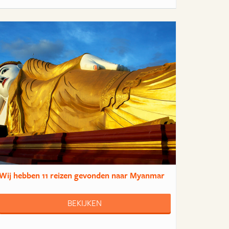
Wij hebben
11 reizen
gevonden naar Myanmar
BEKIJKEN