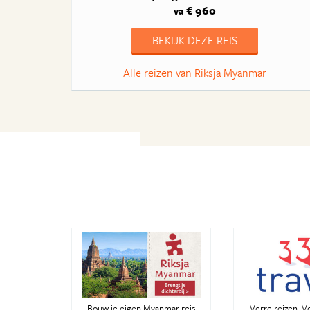
€ 960
va
BEKIJK DEZE REIS
Alle reizen van Riksja Myanmar
Bouw je eigen Myanmar reis
Verre reizen. V