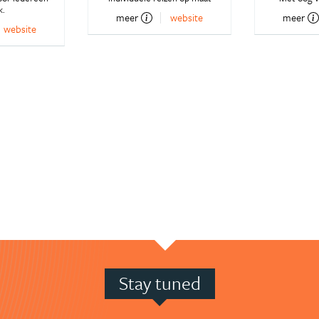
k.
meer
website
meer
website
Stay tuned