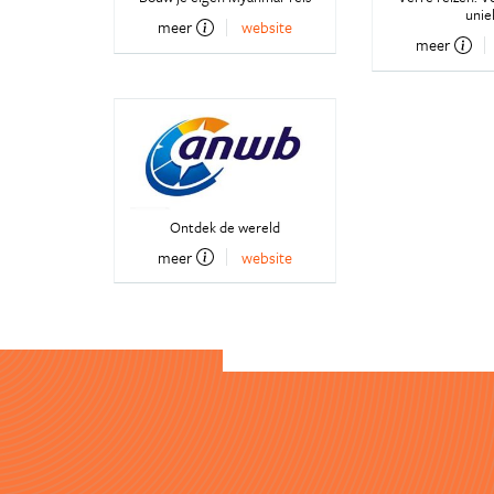
unie
meer
website
meer
Ontdek de wereld
meer
website