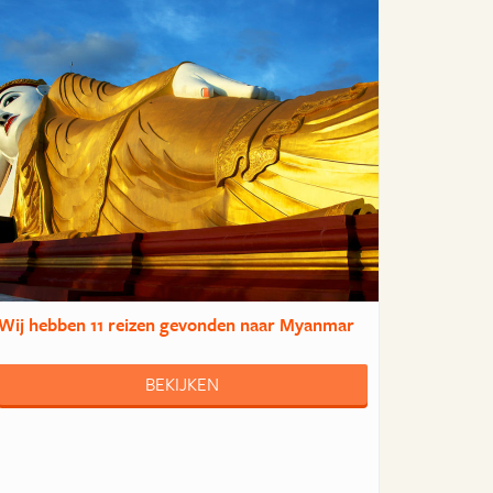
Wij hebben
11 reizen
gevonden naar Myanmar
BEKIJKEN