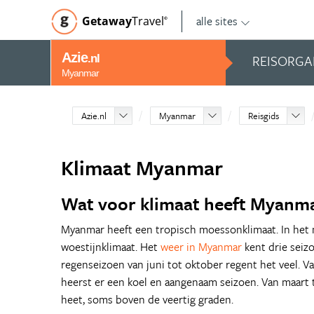
alle sites
Getaway
Travel
©
Azie
REISORGA
.nl
Myanmar
Azie.nl
Myanmar
Reisgids
Klimaat Myanmar
Wat voor klimaat heeft Myanm
Myanmar heeft een tropisch moessonklimaat. In het
woestijnklimaat. Het
weer in Myanmar
kent drie seiz
regenseizoen van juni tot oktober regent het veel. V
heerst er een koel en aangenaam seizoen. Van maart t
heet, soms boven de veertig graden.