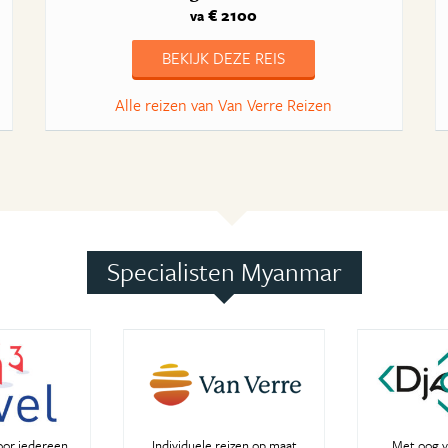
€ 2100
va
BEKIJK DEZE REIS
Alle reizen van Van Verre Reizen
Specialisten Myanmar
oor iedereen
Individuele reizen op maat
Met oog v