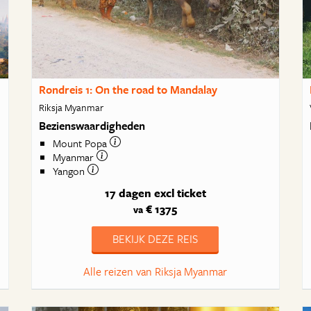
Rondreis 1: On the road to Mandalay
Riksja Myanmar
Bezienswaardigheden
Mount Popa
Myanmar
Yangon
17 dagen
excl ticket
€ 1375
va
BEKIJK DEZE REIS
Alle reizen van Riksja Myanmar