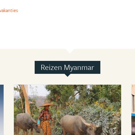
akanties
Reizen Myanmar