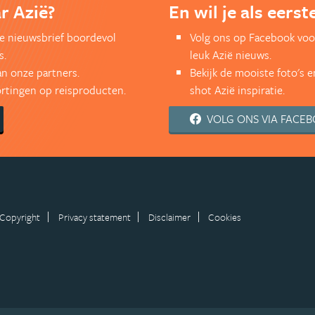
r Azië?
En wil je als eers
kse nieuwsbrief boordevol
Volg ons op Facebook voo
s.
leuk Azië nieuws.
an onze partners.
Bekijk de mooiste foto's 
kortingen op reisproducten.
shot Azië inspiratie.
VOLG ONS VIA FACE
Copyright
Privacy statement
Disclaimer
Cookies