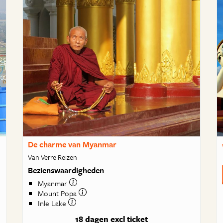
De charme van Myanmar
Van Verre Reizen
Bezienswaardigheden
Myanmar
Mount Popa
Inle Lake
18 dagen
excl ticket