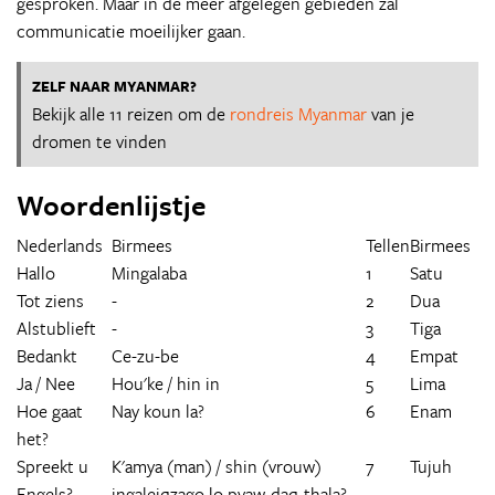
gesproken. Maar in de meer afgelegen gebieden zal
communicatie moeilijker gaan.
ZELF NAAR MYANMAR?
Bekijk alle 11 reizen om de
rondreis Myanmar
van je
dromen te vinden
Woordenlijstje
Nederlands
Birmees
Tellen
Birmees
Hallo
Mingalaba
1
Satu
Tot ziens
-
2
Dua
Alstublieft
-
3
Tiga
Bedankt
Ce-zu-be
4
Empat
Ja / Nee
Hou'ke / hin in
5
Lima
Hoe gaat
Nay koun la?
6
Enam
het?
Spreekt u
K'amya (man) / shin (vrouw)
7
Tujuh
Engels?
ingaleiqzago lo pyaw-daq-thala?