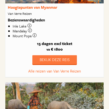
Hoogtepunten van Myanmar
Van Verre Reizen
Bezienswaardigheden
Inle Lake
Mandalay
Mount Popa
15 dagen
excl ticket
€ 1800
va
BEKIJK DEZE REIS
Alle reizen van Van Verre Reizen