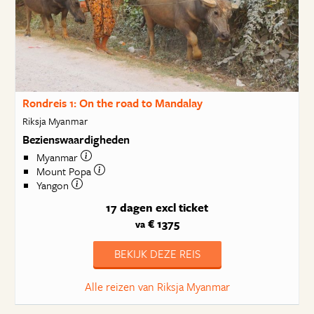
Rondreis 1: On the road to Mandalay
Riksja Myanmar
Bezienswaardigheden
Myanmar
Mount Popa
Yangon
17 dagen
excl ticket
€ 1375
va
BEKIJK DEZE REIS
Alle reizen van Riksja Myanmar