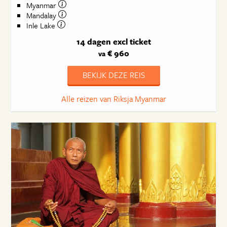
Myanmar
Mandalay
Inle Lake
14 dagen
excl ticket
€ 960
va
BEKIJK DEZE REIS
Alle reizen van Riksja Myanmar