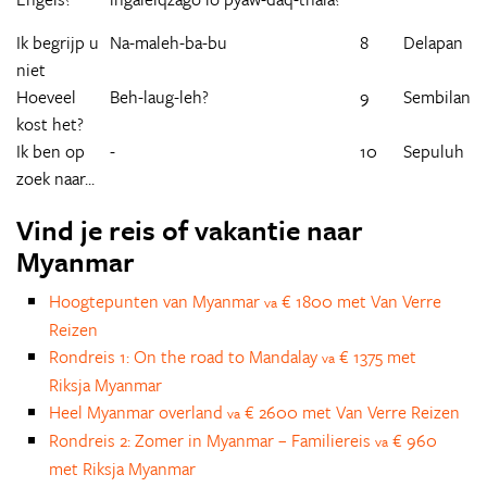
Ik begrijp u
Na-maleh-ba-bu
8
Delapan
niet
Hoeveel
Beh-laug-leh?
9
Sembilan
kost het?
Ik ben op
-
10
Sepuluh
zoek naar...
Vind je reis of vakantie naar
Myanmar
Hoogtepunten van Myanmar
€ 1800 met Van Verre
va
Reizen
Rondreis 1: On the road to Mandalay
€ 1375 met
va
Riksja Myanmar
Heel Myanmar overland
€ 2600 met Van Verre Reizen
va
Rondreis 2: Zomer in Myanmar – Familiereis
€ 960
va
met Riksja Myanmar