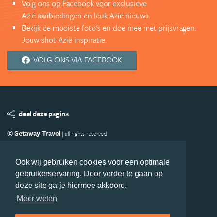
Volg ons op Facebook voor exclusieve
Azië aanbiedingen en leuk Azië nieuws.
Bekijk de mooiste foto's en doe mee met prijsvragen.
Jouw shot Azië inspiratie.
VOLG ONS VIA FACEBOOK
deel deze pagina
© Getaway Travel
| all rights reserved
Adverteren
Handige Links
Algemene Voorwaarden
Copyright
Privacy statement
Disclaimer
Cookies
Ook wij gebruiken cookies voor een optimale
gebruikerservaring. Door verder te gaan op
Volg Azie.nl
deze site ga je hiermee akkoord.
Nieuwsbrief
Facebook
Meer weten