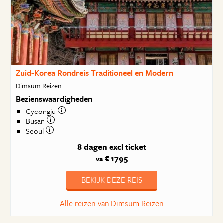
Zuid-Korea Rondreis Traditioneel en Modern
Dimsum Reizen
Bezienswaardigheden
Gyeongju
Busan
Seoul
8 dagen
excl ticket
€ 1795
va
BEKIJK DEZE REIS
Alle reizen van Dimsum Reizen