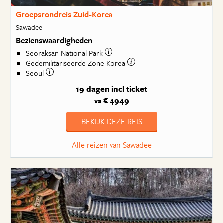
Groepsrondreis Zuid-Korea
Sawadee
Bezienswaardigheden
Seoraksan National Park
Gedemilitariseerde Zone Korea
Seoul
19 dagen
incl ticket
€ 4949
va
BEKIJK DEZE REIS
Alle reizen van Sawadee