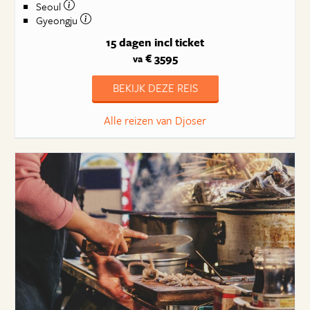
Seoul
Gyeongju
15 dagen
incl ticket
€ 3595
va
BEKIJK DEZE REIS
Alle reizen van Djoser