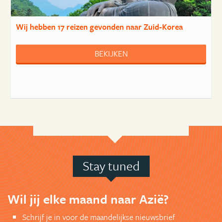
Wij hebben
17 reizen
gevonden naar Zuid-Korea
BEKIJKEN
Stay tuned
Wil jij elke maand naar Azië?
Schrijf je in voor de maandelijkse nieuwsbrief