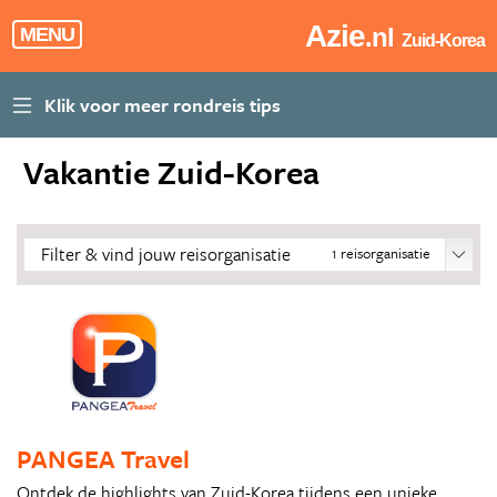
Azie
.nl
MENU
Zuid-Korea
Vakantie Zuid-Korea
Filter & vind jouw reisorganisatie
1
reisorganisatie
PANGEA Travel
Ontdek de highlights van Zuid-Korea tijdens een unieke