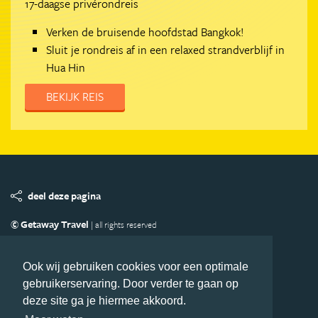
17-daagse privérondreis
Verken de bruisende hoofdstad Bangkok!
Sluit je rondreis af in een relaxed strandverblijf in
Hua Hin
BEKIJK REIS
deel deze pagina
© Getaway Travel
| all rights reserved
Adverteren
Handige Links
Algemene Voorwaarden
Copyright
Privacy statement
Disclaimer
Cookies
Ook wij gebruiken cookies voor een optimale
gebruikerservaring. Door verder te gaan op
Volg Azie.nl
deze site ga je hiermee akkoord.
Nieuwsbrief
Facebook