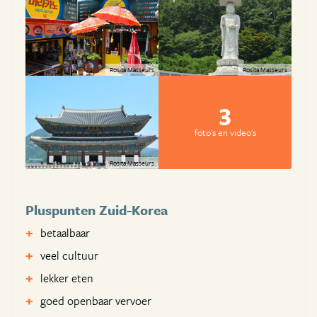
Rosita Masseurs
Rosita Masseurs
3
foto's en video's
Rosita Masseurs
Pluspunten Zuid-Korea
betaalbaar
veel cultuur
lekker eten
goed openbaar vervoer