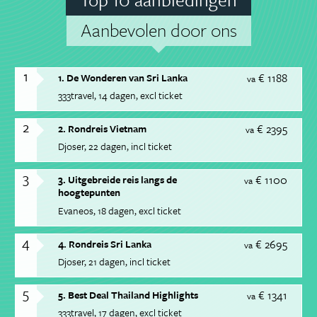
Aanbevolen door ons
1
€ 1188
1. De Wonderen van Sri Lanka
va
333travel
14 dagen
excl ticket
2
€ 2395
2. Rondreis Vietnam
va
Djoser
22 dagen
incl ticket
3
€ 1100
3. Uitgebreide reis langs de
va
hoogtepunten
Evaneos
18 dagen
excl ticket
4
€ 2695
4. Rondreis Sri Lanka
va
Djoser
21 dagen
incl ticket
5
€ 1341
5. Best Deal Thailand Highlights
va
333travel
17 dagen
excl ticket