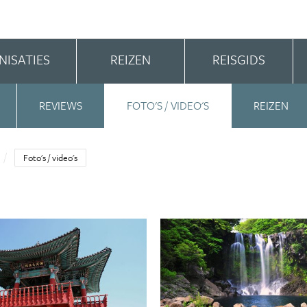
NISATIES
REIZEN
REISGIDS
REVIEWS
FOTO'S / VIDEO'S
REIZEN
Foto's / video's