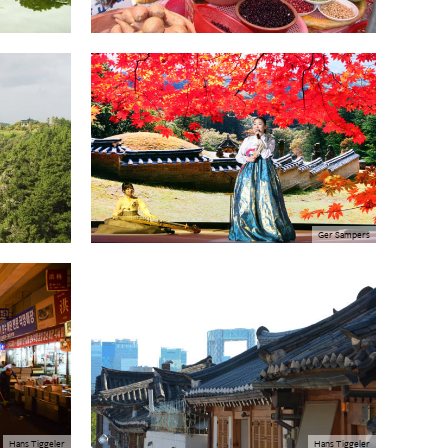
Ger Sampers
Hans Tiggeler
Hans Tiggeler