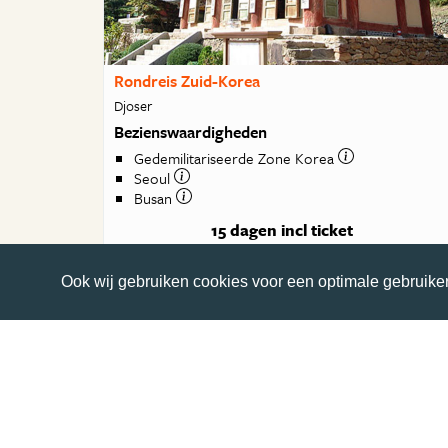
Rondreis Zuid-Korea
Djoser
Bezienswaardigheden
Gedemilitariseerde Zone Korea
Seoul
Busan
15 dagen
incl ticket
€ 3595
va
Ook wij gebruiken cookies voor een optimale gebruiker
BEKIJK DEZE REIS
Alle reizen van Djoser