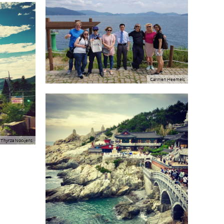
Carmen Heemels
Thyrza Nooijens