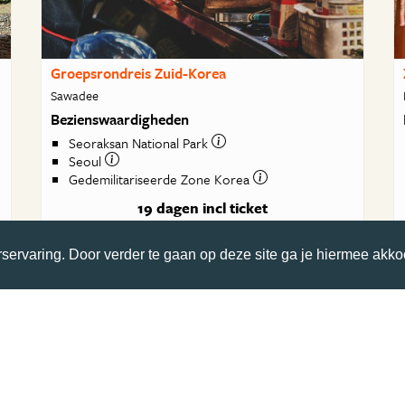
Groepsrondreis Zuid-Korea
Sawadee
Bezienswaardigheden
Seoraksan National Park
Seoul
Gedemilitariseerde Zone Korea
19 dagen
incl ticket
€ 4949
va
servaring. Door verder te gaan op deze site ga je hiermee akko
BEKIJK DEZE REIS
Alle reizen van Sawadee