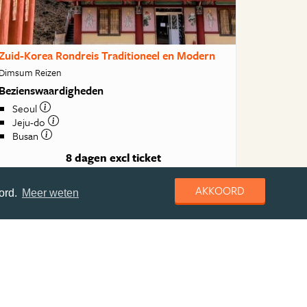
Zuid-Korea Rondreis Traditioneel en Modern
Dimsum Reizen
Bezienswaardigheden
Seoul
Jeju-do
Busan
8 dagen
excl ticket
€ 1795
va
AKKOORD
ord.
Meer weten
BEKIJK DEZE REIS
Alle reizen van Dimsum Reizen