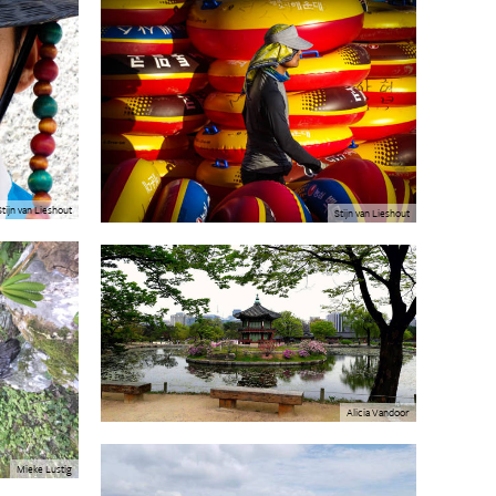
Stijn van Lieshout
Stijn van Lieshout
Alicia Vandoor
Mieke Lustig