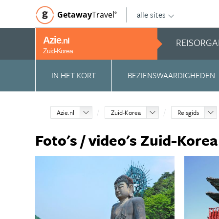
alle sites
Getaway
Travel
©
Azie
REISORGA
.nl
Zuid-Korea
IN HET KORT
BEZIENSWAARDIGHEDEN
Azie.nl
Zuid-Korea
Reisgids
Foto's / video's Zuid-Korea