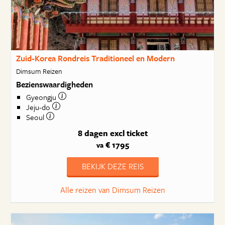
Zuid-Korea Rondreis Traditioneel en Modern
Dimsum Reizen
Bezienswaardigheden
Gyeongju
Jeju-do
Seoul
8 dagen
excl ticket
€ 1795
va
BEKIJK DEZE REIS
Alle reizen van Dimsum Reizen