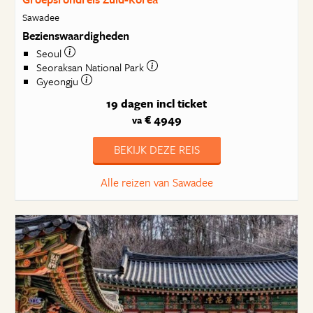
Sawadee
Bezienswaardigheden
Seoul
Seoraksan National Park
Gyeongju
19 dagen
incl ticket
€ 4949
va
BEKIJK DEZE REIS
Alle reizen van Sawadee