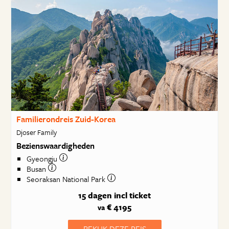
Familierondreis Zuid-Korea
Djoser Family
Bezienswaardigheden
Gyeongju
Busan
Seoraksan National Park
15 dagen
incl ticket
€ 4195
va