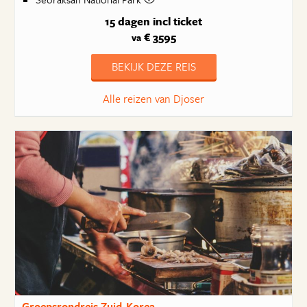
15 dagen
incl ticket
€ 3595
va
BEKIJK DEZE REIS
Alle reizen van Djoser
Groepsrondreis Zuid-Korea