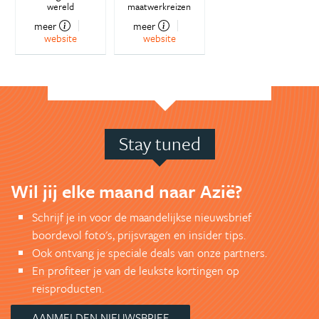
wereld
maatwerkreizen
meer
meer
website
website
Stay tuned
Wil jij elke maand naar Azië?
Schrijf je in voor de maandelijkse nieuwsbrief
boordevol foto's, prijsvragen en insider tips.
Ook ontvang je speciale deals van onze partners.
En profiteer je van de leukste kortingen op
reisproducten.
AANMELDEN NIEUWSBRIEF