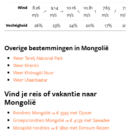
8.26
9.14
10.16
10.81
7.65
7.5
Wind
↑
↑
↑
↑
↑
m/s
m/s
m/s
m/s
m/s
m/s
26%
23%
24%
20%
17%
20
Vochtigheid
Overige bestemmingen in Mongolië
Weer Terelj National Park
Weer Khentii
Weer Khövsgöl Nuur
Weer Ulaanbaatar
Vind je reis of vakantie naar
Mongolië
Rondreis Mongolië
€ 3595 met Djoser
va
Groepsrondreis Mongolië
€ 4139 met Sawadee
va
Mongolië rondreis
€ 3850 met Dimsum Reizen
va