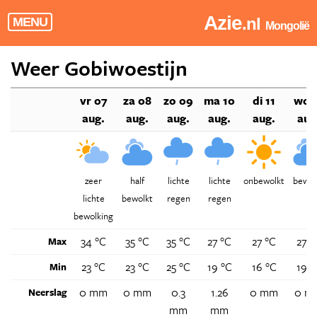
Azie
.nl
MENU
Mongolië
Weer Gobiwoestijn
vr 07
za 08
zo 09
ma 10
di 11
wo 
aug.
aug.
aug.
aug.
aug.
aug
zeer
half
lichte
lichte
onbewolkt
bewol
lichte
bewolkt
regen
regen
bewolking
34 °C
35 °C
35 °C
27 °C
27 °C
27 °
Max
23 °C
23 °C
25 °C
19 °C
16 °C
19 °
Min
0 mm
0 mm
0.3
1.26
0 mm
0 m
Neerslag
mm
mm