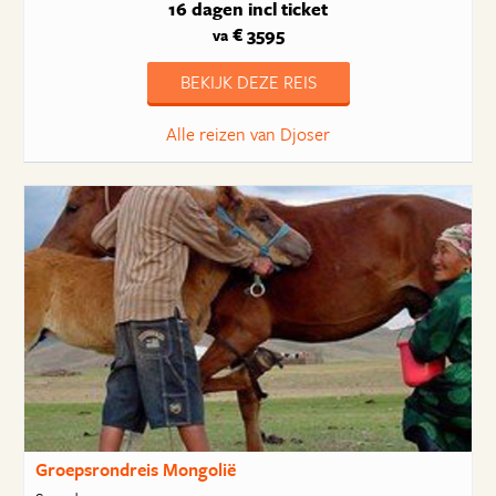
16 dagen
incl ticket
€ 3595
va
BEKIJK DEZE REIS
Alle reizen van Djoser
Groepsrondreis Mongolië