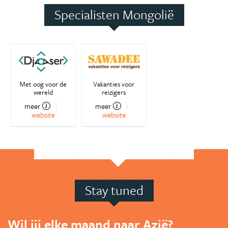
Specialisten Mongolië
Met oog voor de
Vakanties voor
wereld
reizigers
meer
meer
website
website
Stay tuned
Wil jij elke maand naar Azië?