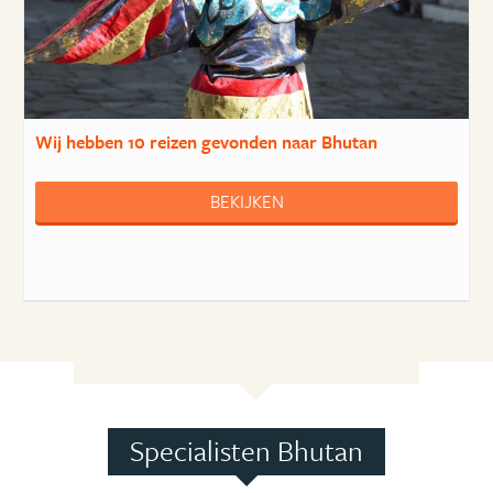
Wij hebben
10 reizen
gevonden naar Bhutan
BEKIJKEN
Specialisten Bhutan