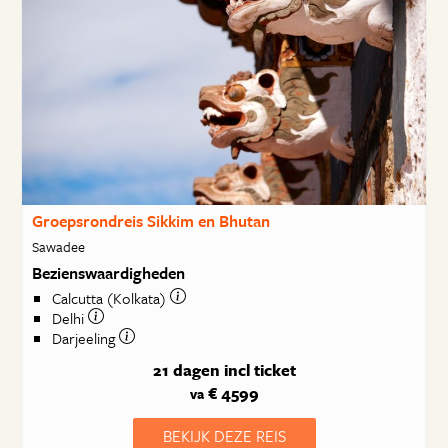
Groepsrondreis Sikkim en Bhutan
Sawadee
Bezienswaardigheden
Calcutta (Kolkata)
Delhi
Darjeeling
21 dagen
incl ticket
€ 4599
va
BEKIJK DEZE REIS