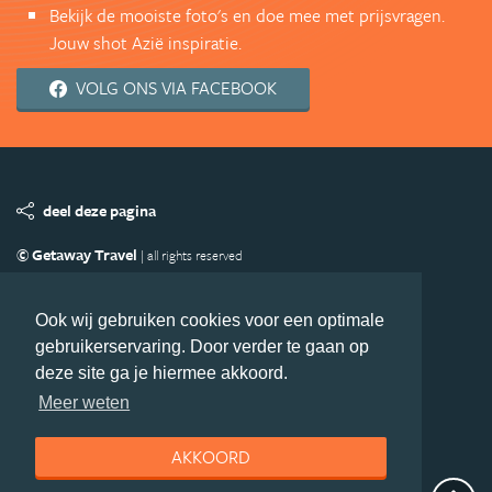
Bekijk de mooiste foto's en doe mee met prijsvragen.
Jouw shot Azië inspiratie.
VOLG ONS VIA FACEBOOK
deel deze pagina
© Getaway Travel
| all rights reserved
Adverteren
Handige Links
Algemene Voorwaarden
Copyright
Privacy statement
Disclaimer
Cookies
Ook wij gebruiken cookies voor een optimale
gebruikerservaring. Door verder te gaan op
Volg Azie.nl
deze site ga je hiermee akkoord.
Nieuwsbrief
Facebook
Meer weten
AKKOORD