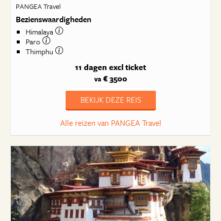
PANGEA Travel
Bezienswaardigheden
Himalaya
Paro
Thimphu
11 dagen
excl ticket
€ 3500
va
BEKIJK DEZE REIS
Alle reizen van PANGEA Travel