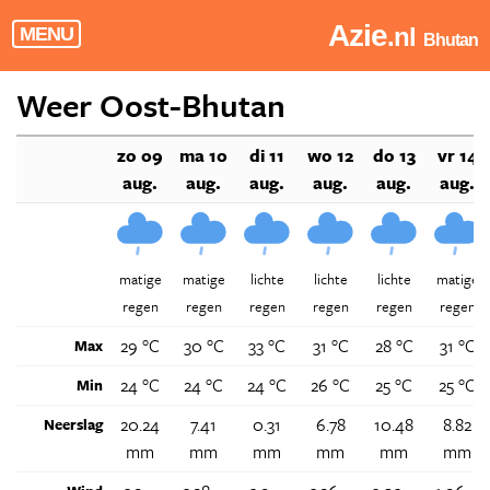
Azie
.nl
MENU
Bhutan
Weer Oost-Bhutan
zo 09
ma 10
di 11
wo 12
do 13
vr 14
aug.
aug.
aug.
aug.
aug.
aug.
matige
matige
lichte
lichte
lichte
matige
regen
regen
regen
regen
regen
regen
29 °C
30 °C
33 °C
31 °C
28 °C
31 °C
Max
24 °C
24 °C
24 °C
26 °C
25 °C
25 °C
Min
20.24
7.41
0.31
6.78
10.48
8.82
Neerslag
mm
mm
mm
mm
mm
mm