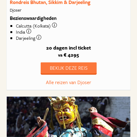
Rondreis Bhutan, Sikkim & Darjeeling
Djoser
Bezienswaardigheden
Calcutta (Kolkata)
India
Darjeeling
20 dagen
incl ticket
€ 4295
va
BEKIJK DEZE REIS
Alle reizen van Djoser