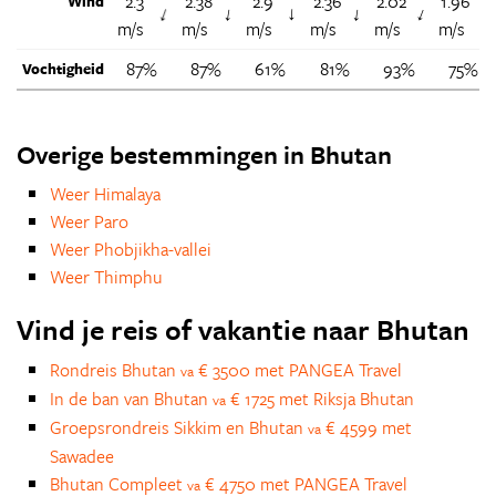
2.3
2.38
2.9
2.36
2.02
1.96
Wind
↑
↑
↑
↑
↑
↑
m/s
m/s
m/s
m/s
m/s
m/s
87%
87%
61%
81%
93%
75%
Vochtigheid
Overige bestemmingen in Bhutan
Weer Himalaya
Weer Paro
Weer Phobjikha-vallei
Weer Thimphu
Vind je reis of vakantie naar Bhutan
Rondreis Bhutan
€ 3500 met PANGEA Travel
va
In de ban van Bhutan
€ 1725 met Riksja Bhutan
va
Groepsrondreis Sikkim en Bhutan
€ 4599 met
va
Sawadee
Bhutan Compleet
€ 4750 met PANGEA Travel
va