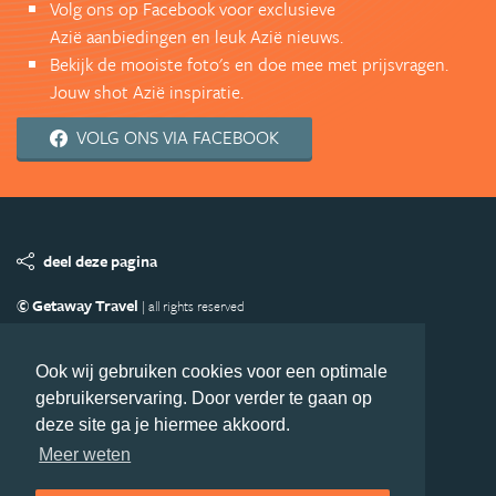
Volg ons op Facebook voor exclusieve
Azië aanbiedingen en leuk Azië nieuws.
Bekijk de mooiste foto's en doe mee met prijsvragen.
Jouw shot Azië inspiratie.
VOLG ONS VIA FACEBOOK
deel deze pagina
© Getaway Travel
| all rights reserved
Adverteren
Handige Links
Algemene Voorwaarden
Copyright
Privacy statement
Disclaimer
Cookies
Ook wij gebruiken cookies voor een optimale
gebruikerservaring. Door verder te gaan op
Volg Azie.nl
deze site ga je hiermee akkoord.
Nieuwsbrief
Facebook
Meer weten