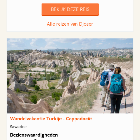
BEKIJK DEZE REIS
Alle reizen van Djoser
Wandelvakantie Turkije - Cappadocië
Sawadee
Bezienswaardigheden