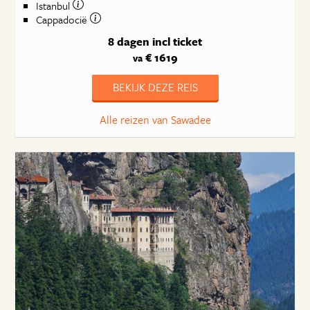
Istanbul
Cappadocië
8 dagen
incl ticket
€ 1619
va
BEKIJK DEZE REIS
Alle reizen van Sawadee