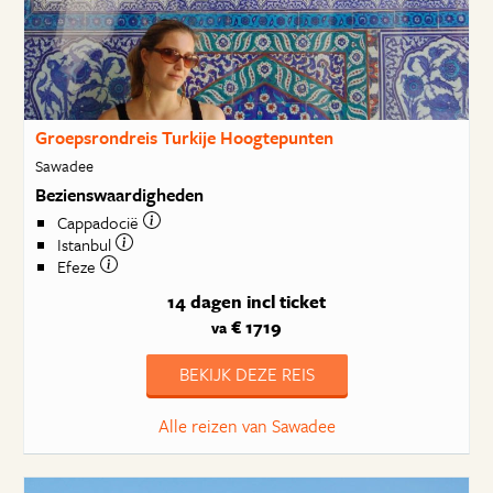
Groepsrondreis Turkije Hoogtepunten
Sawadee
Bezienswaardigheden
Cappadocië
Istanbul
Efeze
14 dagen
incl ticket
€ 1719
va
BEKIJK DEZE REIS
Alle reizen van Sawadee