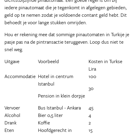
dichtstbijzijnde pinautomaat. Een goede regel is om bij
iedere pinautomaat die je tegenkomt in afgelegen gebieden,
geld op te nemen zodat je voldoende contant geld hebt. Dit
behoedt je voor lange stukken omrijden.
Hou er rekening mee dat sommige pinautomaten in Turkije je
pasje pas na de pintransactie teruggeven. Loop dus niet te
snel weg.
Uitgave
Voorbeeld
Kosten in Turkse
Lira
Accommodatie
Hotel in centrum
100
Istanbul
30
Pension in klein dorpje
Vervoer
Bus Istanbul - Ankara
45
Alcohol
Bier 0,5 liter
4
Drank
Koffie
2
Eten
Hoofdgerecht in
15