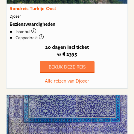
Rondreis Turkije-Oost
Djoser
Bezienswaardigheden
Istanbul
Cappadocië
20 dagen
incl ticket
€ 2395
va
BEKIJK DEZE REIS
Alle reizen van Djoser