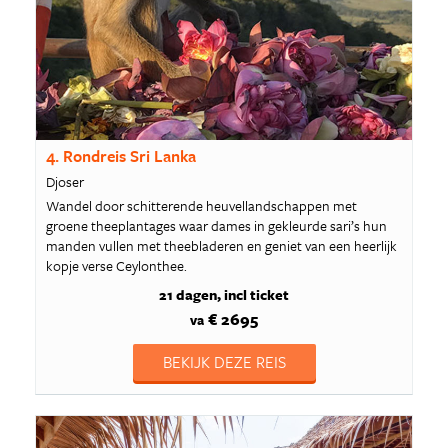
4. Rondreis Sri Lanka
Djoser
Wandel door schitterende heuvellandschappen met
groene theeplantages waar dames in gekleurde sari’s hun
manden vullen met theebladeren en geniet van een heerlijk
kopje verse Ceylonthee.
21 dagen
incl ticket
€ 2695
va
BEKIJK DEZE REIS