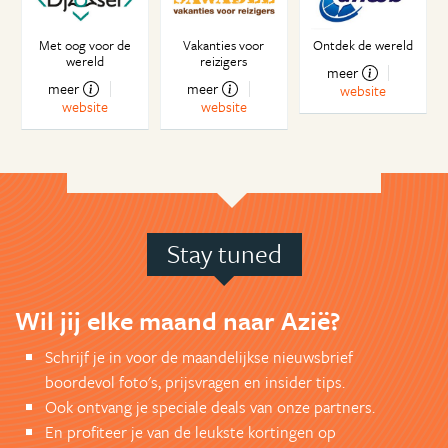
Met oog voor de
Vakanties voor
Ontdek de wereld
wereld
reizigers
meer
meer
meer
website
website
website
Stay tuned
Wil jij elke maand naar Azië?
Schrijf je in voor de maandelijkse nieuwsbrief
boordevol foto's, prijsvragen en insider tips.
Ook ontvang je speciale deals van onze partners.
En profiteer je van de leukste kortingen op