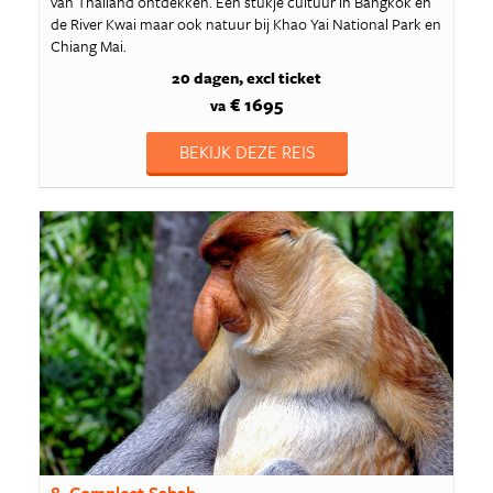
van Thailand ontdekken. Een stukje cultuur in Bangkok en
de River Kwai maar ook natuur bij Khao Yai National Park en
Chiang Mai.
20 dagen
excl ticket
€ 1695
va
BEKIJK DEZE REIS