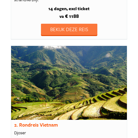
14 dagen
excl ticket
€ 1188
va
BEKIJK DEZE REIS
2. Rondreis Vietnam
Djoser