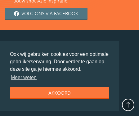
Jouw shot Azië inspiratie.
VOLG ONS VIA FACEBOOK
deel deze pagina
Ook wij gebruiken cookies voor een optimale
© Getaway Travel
| all rights reserved
gebruikerservaring. Door verder te gaan op
Adverteren
Handige Links
Algemene Voorwaarden
deze site ga je hiermee akkoord.
Copyright
Privacy statement
Disclaimer
Cookies
Meer weten
Volg Azie.nl
AKKOORD
Nieuwsbrief
Facebook