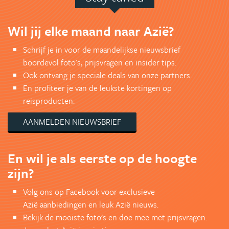
Wil jij elke maand naar Azië?
Schrijf je in voor de maandelijkse nieuwsbrief
boordevol foto's, prijsvragen en insider tips.
Ook ontvang je speciale deals van onze partners.
En profiteer je van de leukste kortingen op
reisproducten.
AANMELDEN NIEUWSBRIEF
En wil je als eerste op de hoogte
zijn?
Volg ons op Facebook voor exclusieve
Azië aanbiedingen en leuk Azië nieuws.
Bekijk de mooiste foto's en doe mee met prijsvragen.