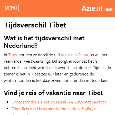
Azie
.nl
MENU
Tibet
Tijdsverschil Tibet
Wat is het tijdsverschil met
Nederland?
In
Tibet
houden ze dezelfde tijd aan als in
China
, terwijl het
veel verder westwaarts ligt. Dit zorgt ervoor dat het 's
ochtends laat licht wordt en 's avonds laat donker. Tijdens de
zomer is het in Tibet zes uur later en gedurende de
wintermaanden is het daar zeven uur later dan in Nederland.
Vind je reis of vakantie naar Tibet
Groepsrondreis Tibet en Nepal
€ 4839 met Sawadee
va
Tibet Reis van Lhasa naar Kathmandu
€ 4895 met
va