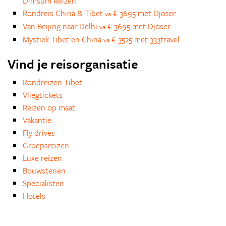
Dimsum Reizen
Rondreis China & Tibet
€ 3695 met Djoser
va
Van Beijing naar Delhi
€ 3695 met Djoser
va
Mystiek Tibet en China
€ 3525 met 333travel
va
Vind je reisorganisatie
Rondreizen Tibet
Vliegtickets
Reizen op maat
Vakantie
Fly drives
Groepsreizen
Luxe reizen
Bouwstenen
Specialisten
Hotels