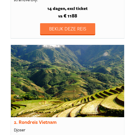
14 dagen
excl ticket
€ 1188
va
BEKIJK DEZE REIS
2. Rondreis Vietnam
Djoser