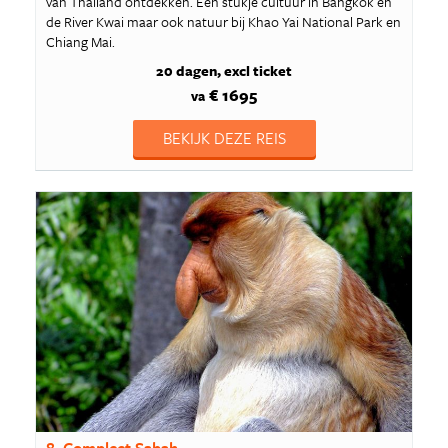
van Thailand ontdekken. Een stukje cultuur in Bangkok en
de River Kwai maar ook natuur bij Khao Yai National Park en
Chiang Mai.
20 dagen
excl ticket
€ 1695
va
BEKIJK DEZE REIS