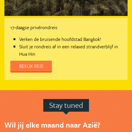
17-daagse privérondreis
Verken de bruisende hoofdstad Bangkok!
Sluit je rondreis af in een relaxed strandverblijf in
Hua Hin
BEKIJK REIS
Stay tuned
Wil jij elke maand naar Azië?