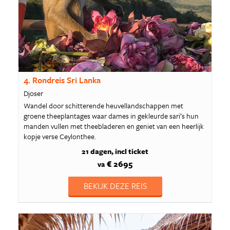
4. Rondreis Sri Lanka
Djoser
Wandel door schitterende heuvellandschappen met
groene theeplantages waar dames in gekleurde sari’s hun
manden vullen met theebladeren en geniet van een heerlijk
kopje verse Ceylonthee.
21 dagen
incl ticket
€ 2695
va
BEKIJK DEZE REIS