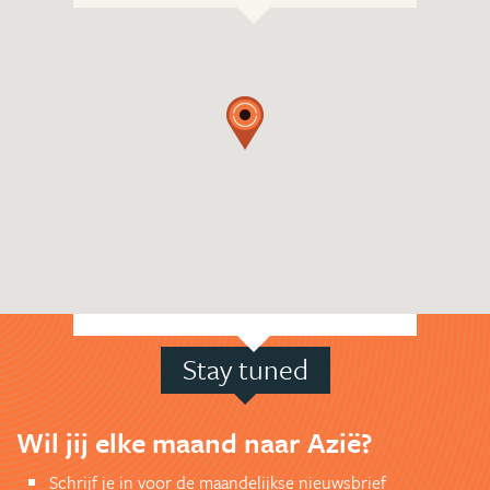
Stay tuned
Wil jij elke maand naar Azië?
Schrijf je in voor de maandelijkse nieuwsbrief