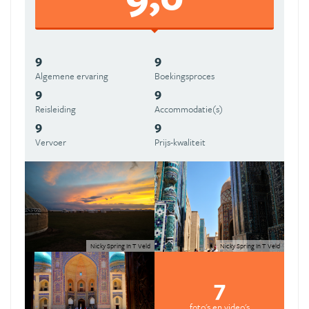
9
9
Algemene ervaring
Boekingsproces
9
9
Reisleiding
Accommodatie(s)
9
9
Vervoer
Prijs-kwaliteit
Nicky Spring In T Veld
Nicky Spring In T Veld
7
foto's en video's