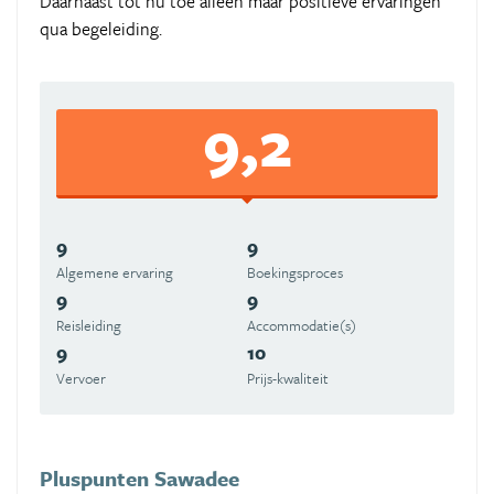
Daarnaast tot nu toe alleen maar positieve ervaringen
qua begeleiding.
9,2
9
9
Algemene ervaring
Boekingsproces
9
9
Reisleiding
Accommodatie(s)
9
10
Vervoer
Prijs-kwaliteit
Pluspunten Sawadee