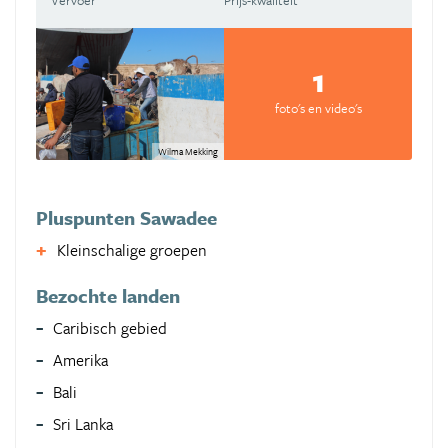
Vervoer
Prijs-kwaliteit
1
foto's en video's
Wilma Mekking
Pluspunten Sawadee
Kleinschalige groepen
Bezochte landen
Caribisch gebied
Amerika
Bali
Sri Lanka