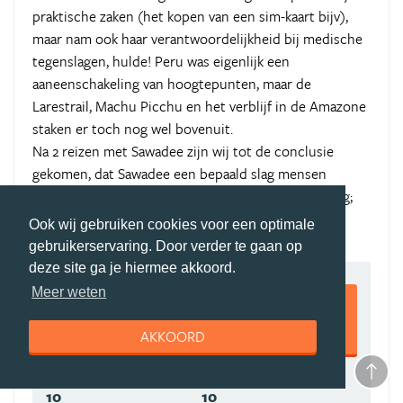
praktische zaken (het kopen van een sim-kaart bijv),
maar nam ook haar verantwoordelijkheid bij medische
tegenslagen, hulde! Peru was eigenlijk een
aaneenschakeling van hoogtepunten, maar de
Larestrail, Machu Picchu en het verblijf in de Amazone
staken er toch nog wel bovenuit.
Na 2 reizen met Sawadee zijn wij tot de conclusie
gekomen, dat Sawadee een bepaald slag mensen
aantrekt met allemaal zo'n beetje dezelfde instelling;
en wij voelen ons daarbij prima.......
Ook wij gebruiken cookies voor een optimale
gebruikerservaring. Door verder te gaan op
deze site ga je hiermee akkoord.
9,5
Meer weten
AKKOORD
10
10