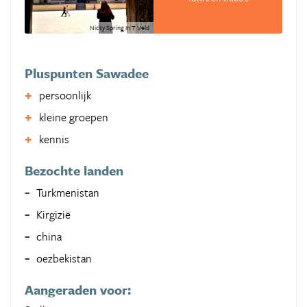
Nicky Spring In T Veld
Pluspunten Sawadee
persoonlijk
kleine groepen
kennis
Bezochte landen
Turkmenistan
Kirgizië
china
oezbekistan
Aangeraden voor: