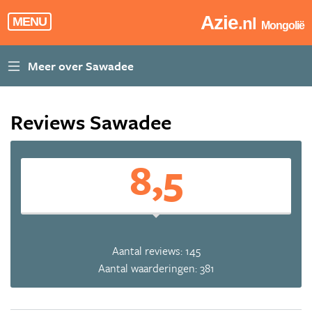
Azie
.nl
MENU
Mongolië
Reviews Sawadee
8,5
Aantal reviews: 145
Aantal waarderingen: 381