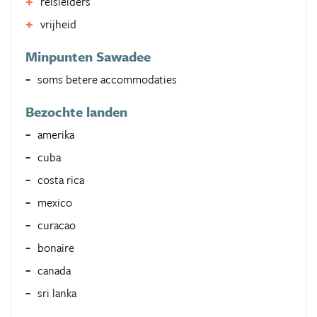
reisleiders
vrijheid
Minpunten Sawadee
soms betere accommodaties
Bezochte landen
amerika
cuba
costa rica
mexico
curacao
bonaire
canada
sri lanka