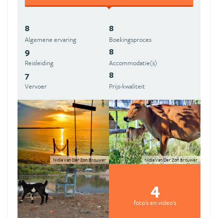
8
8
Algemene ervaring
Boekingsproces
9
8
Reisleiding
Accommodatie(s)
7
8
Vervoer
Prijs-kwaliteit
Nidia Van Der Zon Brouwer
Nidia Van Der Zon Brouwer
4
foto's en video's