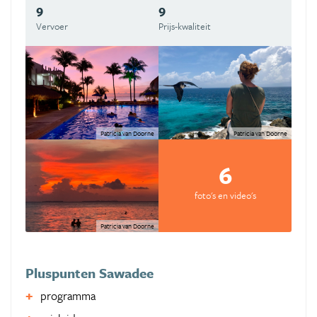
9
9
Vervoer
Prijs-kwaliteit
Patricia van Doorne
Patricia van Doorne
6
foto's en video's
Patricia van Doorne
Pluspunten Sawadee
programma