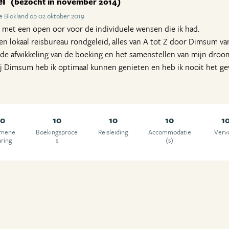
el
(bezocht in november 2014)
e Blokland op 02 oktober 2019
 met een open oor voor de individuele wensen die ik had.
en lokaal reisbureau rondgeleid, alles van A tot Z door Dimsum van
r de afwikkeling van de boeking en het samenstellen van mijn droo
j Dimsum heb ik optimaal kunnen genieten en heb ik nooit het gev
10
10
10
10
1
emene
Boekingsproce
Reisleiding
Accommodatie
Verv
aring
s
(s)