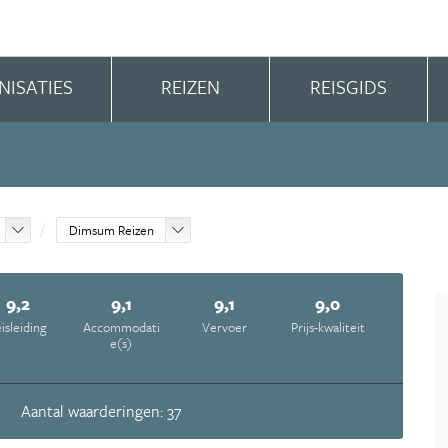
NISATIES
REIZEN
REISGIDS
Dimsum Reizen
9,2
9,1
9,1
9,0
isleiding
Accommodati
Vervoer
Prijs-kwaliteit
e(s)
Aantal waarderingen: 37