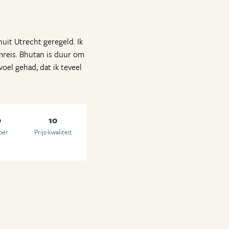
uit Utrecht geregeld. Ik
mreis. Bhutan is duur om
oel gehad, dat ik teveel
0
10
oer
Prijs-kwaliteit