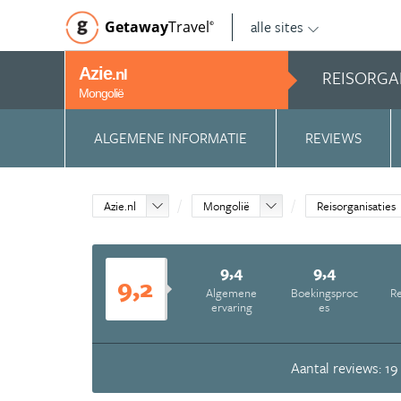
alle sites
Getaway
Travel
©
Azie
REISORGA
.nl
Mongolië
ALGEMENE INFORMATIE
REVIEWS
Azie.nl
Mongolië
Reisorganisaties
9,4
9,4
9,2
Algemene
Boekingsproc
Re
ervaring
es
Aantal reviews: 19