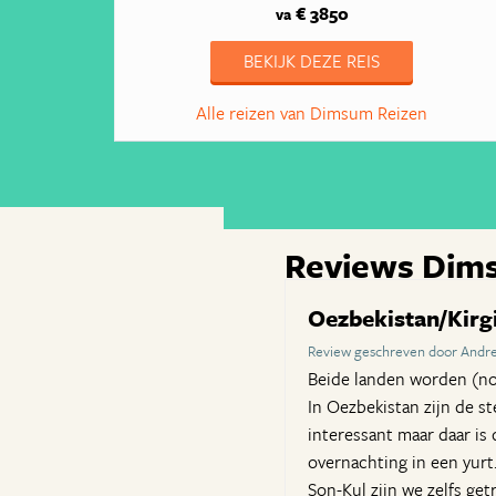
€ 3850
va
BEKIJK DEZE REIS
Alle reizen van Dimsum Reizen
Reviews Dim
Oezbekistan/Kirg
Review geschreven door Andre
Beide landen worden (nog
In Oezbekistan zijn de s
interessant maar daar is
overnachting in een yurt
Son-Kul zijn we zelfs g