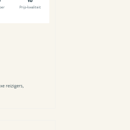
0
10
oer
Prijs-kwaliteit
xe reizigers,