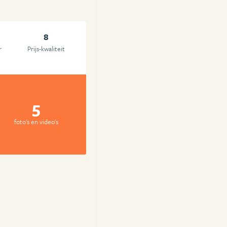
8
r
Prijs-kwaliteit
5
foto's en video's