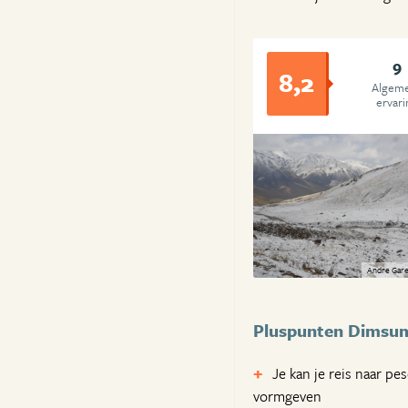
9
8,2
Algem
ervari
Andre Gare
Pluspunten Dimsum
Je kan je reis naar pes
vormgeven