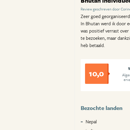
Bhutan individue
Review geschreven door Corin
Zeer goed georganiseerd
In Bhutan werd ik door e
was positief verrast ove
te bezoeken, maar dankzi
heb betaald.
10,0
Alg
erv
Bezochte landen
Nepal