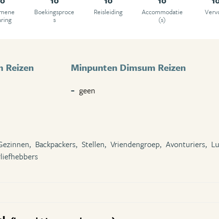
10
10
10
10
1
emene
Boekingsproce
Reisleiding
Accommodatie
Verv
aring
s
(s)
 Reizen
Minpunten Dimsum Reizen
geen
Gezinnen,
Backpackers,
Stellen,
Vriendengroep,
Avonturiers,
Lu
liefhebbers