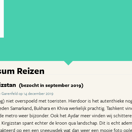
sum Reizen
izstan
(bezocht in september 2019)
 Garenfeld op 14 december 2019
) niet overspoeld met toeristen. Hierdoor is het autenthieke no
teden Samarkand, Bukhara en Khiva werkelijk prachtig. Tashkent vi
 de metro weer bijzonder. Ook het Aydar meer vinden wij schitter
. Kirgizstan spant echter de kroon qua landschap. Dit is echt ad
etrakteerd op een een sneeuwdek wat dan weer een mooie foto ople