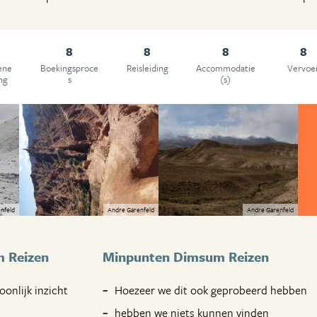
8
8
8
8
ene
Boekingsproce
Reisleiding
Accommodatie
Vervoe
ng
s
(s)
nfeld
Andre Garenfeld
Andre Garenfeld
 Reizen
Minpunten Dimsum Reizen
oonlijk inzicht
Hoezeer we dit ook geprobeerd hebben
hebben we niets kunnen vinden