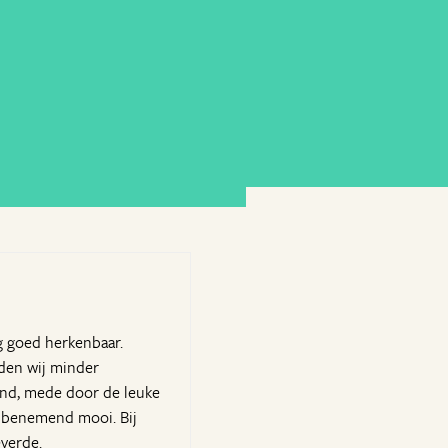
g goed herkenbaar.
nden wij minder
end, mede door de leuke
embenemend mooi. Bij
verde.