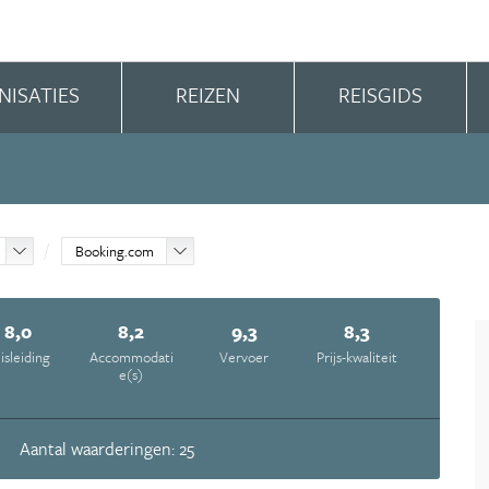
NISATIES
REIZEN
REISGIDS
Booking.com
8,0
8,2
9,3
8,3
isleiding
Accommodati
Vervoer
Prijs-kwaliteit
e(s)
Aantal waarderingen: 25