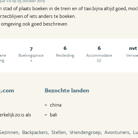
ue Vis op 05 oktober 2019
stad of plaats boeken in de trein en of taxi.bijna altijd goed, mo
.tecblijven.of iets anders te boeken.
, omgeving ook goed beschreven
7
6
6
nvt
ene
Boekingsproce
Reisleiding
Accommodatie
Vervoe
ing
s
(s)
g.com
Bezochte landen
china
kelijk.zo.is als
bali
Gezinnen,
Backpackers,
Stellen,
Vriendengroep,
Avonturiers,
Lu