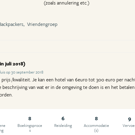
(zoals annulering etc.)
Backpackers,
Vriendengroep
n juli 2018)
luis op 30 september 2018
ijs /kwaliteit. Je kan een hotel van 6euro tot 300 euro per nac
e beschrijving van wat er in de omgeving te doen is en het betale
orden.
8
6
8
9
ene
Boekingsproce
Reisleiding
Accommodatie
Vervoe
ing
s
(s)