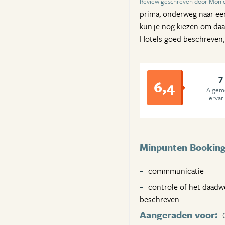
Review geschreven door Moniq
prima, onderweg naar een 
kun.je nog kiezen om daar
Hotels goed beschreven
7
6,4
Algem
ervar
Minpunten Bookin
commmunicatie
controle of het daadwer
beschreven.
Aangeraden voor: