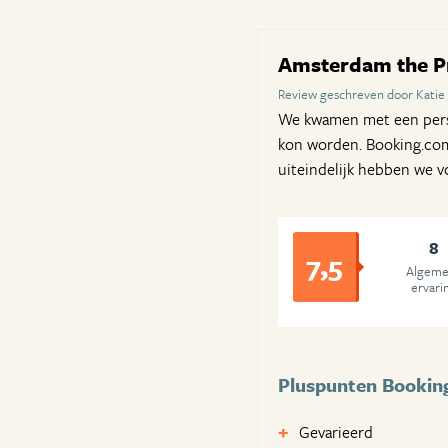
Amsterdam the Pr
Review geschreven door Katie
We kwamen met een perso
kon worden. Booking.com 
uiteindelijk hebben we v
8
7,5
Algem
ervari
Pluspunten Bookin
Gevarieerd