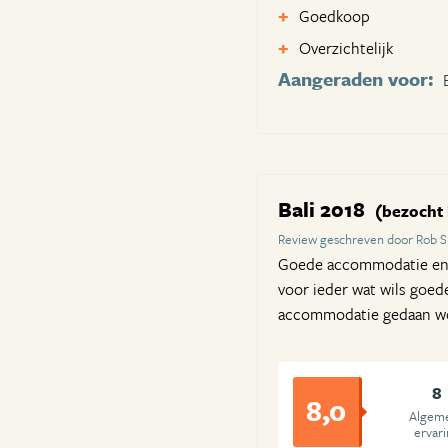
Goedkoop
Overzichtelijk
Aangeraden voor:
Bali 2018
(bezocht i
Review geschreven door Rob S
Goede accommodatie en pr
voor ieder wat wils goed
accommodatie gedaan w
8
8,0
Algem
ervar