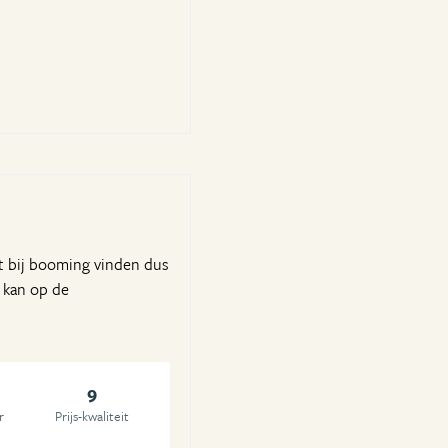
ht bij booming vinden dus
n kan op de
9
r
Prijs-kwaliteit