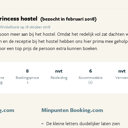
incess hostel
(bezocht in februari 2018)
 Winkelhorst op 18 oktober 2018
on meer aan bij het hostel. Omdat het redelijk vol zat dachten 
en de receptie bij het hostel hebben ons hier prima mee geholpe
oor een top prijs de persoon extra kunnen boeken.
8
nvt
6
nvt
ene
Boekingsproce
Reisleiding
Accommodatie
Vervoe
ng
s
(s)
g.com
Minpunten Booking.com
De kleine letters duidelijker laten zien