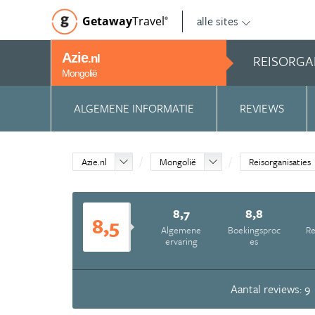
alle sites
Getaway
Travel
©
Azie
REISORGA
.nl
Mongolië
ALGEMENE INFORMATIE
REVIEWS
Azie.nl
Mongolië
Reisorganisaties
8,7
8,8
8,5
Algemene
Boekingsproc
Re
ervaring
es
Aantal reviews: 9