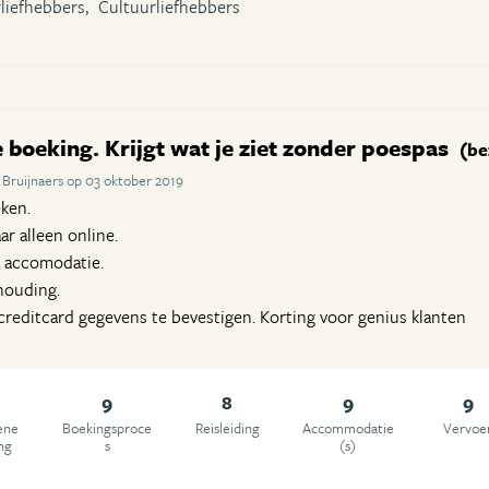
liefhebbers,
Cultuurliefhebbers
boeking. Krijgt wat je ziet zonder poespas
(be
Bruijnaers op 03 oktober 2019
ken.
ar alleen online.
 accomodatie.
rhouding.
reditcard gegevens te bevestigen. Korting voor genius klanten
9
8
9
9
ene
Boekingsproce
Reisleiding
Accommodatie
Vervoe
ng
s
(s)