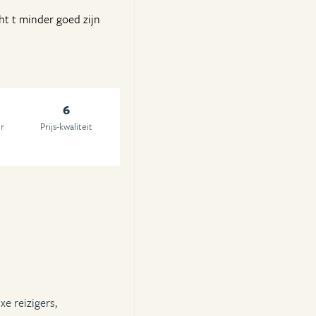
cht t minder goed zijn
6
r
Prijs-kwaliteit
xe reizigers,