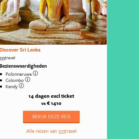
Discover Sri Lanka
333travel
Bezienswaardigheden
Polonnaruwa
Colombo
Kandy
14 dagen
excl ticket
€ 1410
va
BEKIJK DEZE REIS
Alle reizen van 333travel