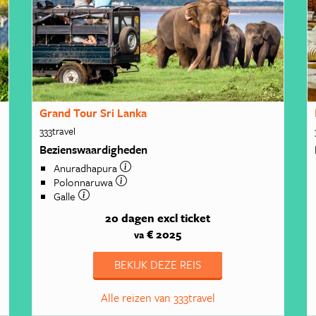
Grand Tour Sri Lanka
333travel
Bezienswaardigheden
Anuradhapura
Polonnaruwa
Galle
20 dagen
excl ticket
€ 2025
va
BEKIJK DEZE REIS
Alle reizen van 333travel