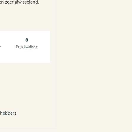
n zeer afwisselend.
8
r
Prijs-kwaliteit
fhebbers