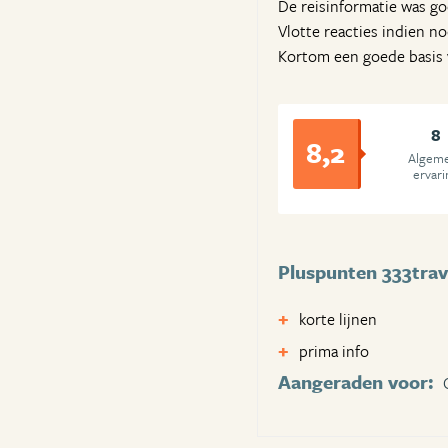
De reisinformatie was g
Vlotte reacties indien no
Kortom een goede basis v
8
8,2
Algem
ervari
Pluspunten 333trav
korte lijnen
prima info
Aangeraden voor: