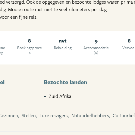
oed verzorgd. Ook de opgegeven en bezochte lodges waren prima e
dig. Mooie route met niet te veel kilometers per dag.
oor een fijne reis.
8
nvt
9
8
ene
Boekingsproce
Reisleiding
Accommodatie
Vervoe
ng
s
(s)
el
Bezochte landen
Zuid Afrika
Gezinnen,
Stellen,
Luxe reizigers,
Natuurliefhebbers,
Cultuurlie