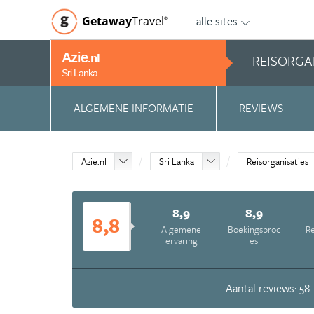
alle sites
Getaway
Travel
©
Azie
REISORGA
.nl
Sri Lanka
ALGEMENE INFORMATIE
REVIEWS
Azie.nl
Sri Lanka
Reisorganisaties
8,9
8,9
8,8
Algemene
Boekingsproc
Re
ervaring
es
Aantal reviews: 58