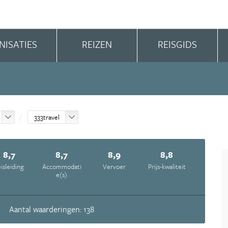
NISATIES
REIZEN
REISGIDS
333travel
8,7
8,7
8,9
8,8
isleiding
Accommodati
Vervoer
Prijs-kwaliteit
e(s)
Aantal waarderingen: 138