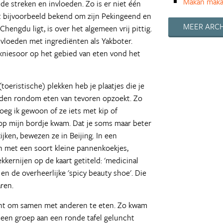
Makan makan
de streken en invloeden. Zo is er niet één
Gecontrolee
aat bijvoorbeeld bekend om zijn Pekingeend en
Lumpur
MEER ARCH
hengdu ligt, is over het algemeen vrij pittig.
Ingepakt na
vloeden met ingrediënten als Yakboter.
lockdown
 kniesoor op het gebied van eten vond het
Tot je enkel
toilet?
(toeristische) plekken heb je plaatjes die je
De eerste k
orden rondom eten van tevoren opzoekt. Zo
Malediven ‘
oeg ik gewoon of ze iets met kip of
Grenzeloos 
 op mijn bordje kwam. Dat je soms maar beter
Van Pekin
ijken, bewezen ze in Beijing. In een
China in vi
n met een soort kleine pannenkoekjes,
kkernijen op de kaart getiteld: 'medicinal
 en de overheerlijke 'spicy beauty shoe'. Die
aren.
richt om samen met anderen te eten. Zo kwam
t een groep aan een ronde tafel geluncht