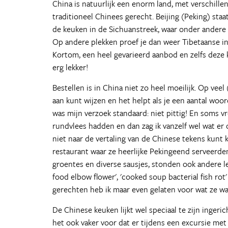
China is natuurlijk een enorm land, met verschillen
traditioneel Chinees gerecht. Beijing (Peking) st
de keuken in de Sichuanstreek, waar onder andere C
Op andere plekken proef je dan weer Tibetaanse in
Kortom, een heel gevarieerd aanbod en zelfs deze
erg lekker!
Bestellen is in China niet zo heel moeilijk. Op veel 
aan kunt wijzen en het helpt als je een aantal wo
was mijn verzoek standaard: niet pittig! En soms vr
rundvlees hadden en dan zag ik vanzelf wel wat er
niet naar de vertaling van de Chinese tekens kunt k
restaurant waar ze heerlijke Pekingeend serveerde
groentes en diverse sausjes, stonden ook andere le
food elbow flower', 'cooked soup bacterial fish rot'
gerechten heb ik maar even gelaten voor wat ze w
De Chinese keuken lijkt wel speciaal te zijn inge
het ook vaker voor dat er tijdens een excursie me