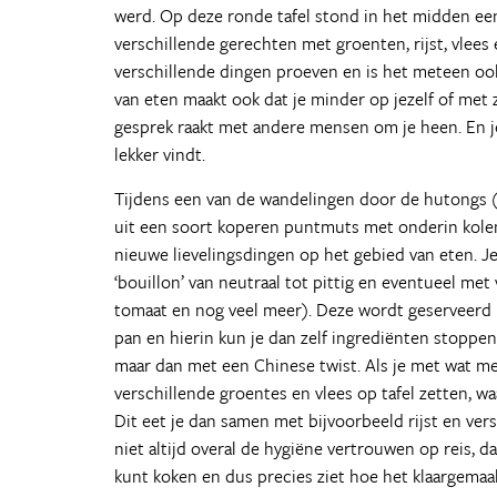
werd. Op deze ronde tafel stond in het midden ee
verschillende gerechten met groenten, rijst, vlees 
verschillende dingen proeven en is het meteen ook 
van eten maakt ook dat je minder op jezelf of met z
gesprek raakt met andere mensen om je heen. En j
lekker vindt.
Tijdens een van de wandelingen door de hutongs (w
uit een soort koperen puntmuts met onderin kole
nieuwe lievelingsdingen op het gebied van eten. Je
‘bouillon’ van neutraal tot pittig en eventueel me
tomaat en nog veel meer). Deze wordt geserveerd
pan en hierin kun je dan zelf ingrediënten stoppen
maar dan met een Chinese twist. Als je met wat m
verschillende groentes en vlees op tafel zetten, w
Dit eet je dan samen met bijvoorbeeld rijst en versc
niet altijd overal de hygiëne vertrouwen op reis, da
kunt koken en dus precies ziet hoe het klaargemaa