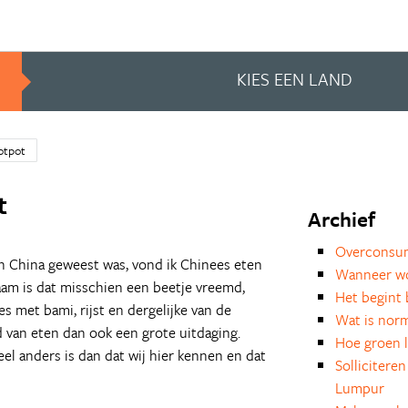
KIES EEN LAND
otpot
t
Archief
Overconsum
in China geweest was, vond ik Chinees eten
Wanneer wo
aam is dat misschien een beetje vreemd,
Het begint 
es met bami, rijst en dergelijke van de
Wat is norm
d van eten dan ook een grote uitdaging.
Hoe groen le
eel anders is dan dat wij hier kennen en dat
Sollicitere
Lumpur