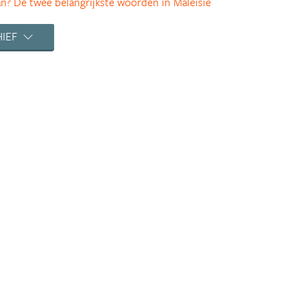
? De twee belangrijkste woorden in Maleisië
rd op pad: het leven na de lockdown in Kuala
IEF
ar de supermarkt tijdens de Maleisische
s in het water, hoe overleef ik het Maleisische
eer kerst en oud en nieuw in het buitenland
on a budget’
verliefd naar de andere kant van de wereld
geend tot hotpot
er woorden