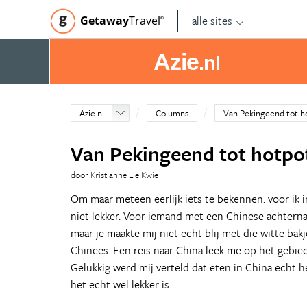
alle sites
Getaway
Travel
©
Azie
.nl
Azie.nl
Columns
Van Pekingeend tot h
Van Pekingeend tot hotpo
door Kristianne Lie Kwie
Om maar meteen eerlijk iets te bekennen: voor ik 
niet lekker. Voor iemand met een Chinese achtern
maar je maakte mij niet echt blij met die witte bakj
Chinees. Een reis naar China leek me op het gebie
Gelukkig werd mij verteld dat eten in China echt h
het echt wel lekker is.