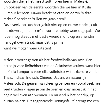
woorden die je het meest zult horen hier in Maleisië.
En ook een van de eerste woorden die we hier in Kuala
Lumpur leerden. Makan betekent eten en de zin ‘Makan
makan?’ betekent ‘zullen we gaan eten?’
Deze veelvraat kan haar geluk niet op en nu we eindelijk uit
lockdown zijn heb ik m’n favoriete hobby weer opgepakt. We
lopen nog steeds met beste vriend mondkap en vriendin
handgel over straat, maar dat is prima
want we mogen weer uiteten!
Maleisië wordt gezien als het foodwalhalla van Azië. Een
paradijs voor liefhebbers van de Aziatische keuken, want hier
in Kuala Lumpur is voor elke vuilnisbak wat lekkers te vinden.
Thais, Indiaas, Indisch, Chinees, Japans en natuurlijk
Maleisisch. De geuren van vlees, groenten en vooral veel, heel
veel kruiden vliegen je om de oren en daar moest ik in het
begin wel even aan wennen. En nu vind ik het heerlijk, op
durian na dan. Dit zogenaamde ‘koningsfruit’ brengt me een