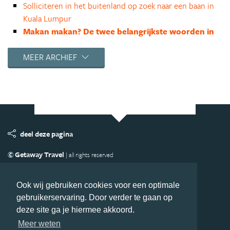
Solliciteren in het buitenland op zoek naar een baan in
Kuala Lumpur
Makan makan? De twee belangrijkste woorden in
Maleisië
Gecontroleerd op pad: het leven na de lockdown in
MEER ARCHIEF
Kuala Lumpur
Ingepakt naar de supermarkt tijdens de Maleisische
lockdown
Tot je enkels in het water, hoe overleef ik het
Maleisische toilet?
De eerste keer kerst en oud en nieuw in het buitenland
deel deze pagina
Malediven ‘on a budget’
© Getaway Travel
| all rights reserved
Grenzeloos verliefd naar de andere kant van de wereld
Adverteren
Handige Links
Algemene Voorwaarden
Van Pekingeend tot hotpot
Copyright
Privacy statement
Disclaimer
Cookies
China in vier woorden
Ook wij gebruiken cookies voor een optimale
gebruikerservaring. Door verder te gaan op
Volg Azie.nl
deze site ga je hiermee akkoord.
Nieuwsbrief
Facebook
Meer weten