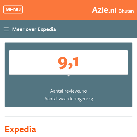
Azie
.nl
MENU
Bhutan
9,1
Aantal reviews: 10
Aantal waarderingen: 13
Expedia