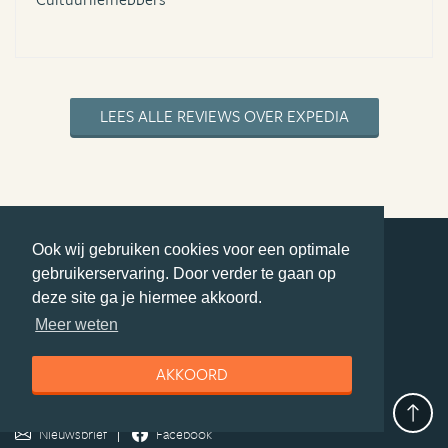
LEES ALLE REVIEWS OVER EXPEDIA
Ook wij gebruiken cookies voor een optimale
gebruikerservaring. Door verder te gaan op
deel deze pagina
deze site ga je hiermee akkoord.
© Getaway Travel
| all rights reserved
Meer weten
Adverteren
Handige Links
Algemene Voorwaarden
Copyright
Privacy statement
Disclaimer
Cookies
AKKOORD
Volg Azie.nl
Nieuwsbrief
Facebook