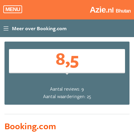
Azie
.nl
MENU
Bhutan
8,5
Aantal reviews: 9
Aantal waarderingen: 25
Booking.com