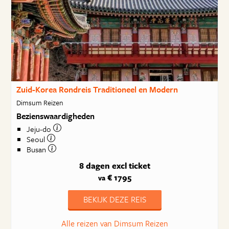
Zuid-Korea Rondreis Traditioneel en Modern
Dimsum Reizen
Bezienswaardigheden
Jeju-do
Seoul
Busan
8 dagen
excl ticket
€ 1795
va
BEKIJK DEZE REIS
Alle reizen van Dimsum Reizen