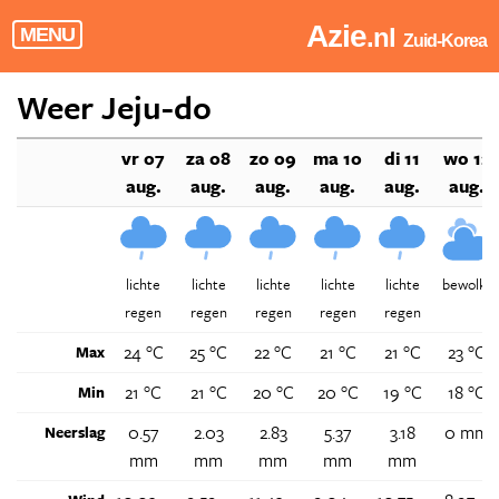
Azie
.nl
MENU
Zuid-Korea
Weer Jeju-do
vr 07
za 08
zo 09
ma 10
di 11
wo 12
aug.
aug.
aug.
aug.
aug.
aug.
lichte
lichte
lichte
lichte
lichte
bewolkt
regen
regen
regen
regen
regen
24 °C
25 °C
22 °C
21 °C
21 °C
23 °C
Max
21 °C
21 °C
20 °C
20 °C
19 °C
18 °C
Min
0.57
2.03
2.83
5.37
3.18
0 mm
Neerslag
mm
mm
mm
mm
mm