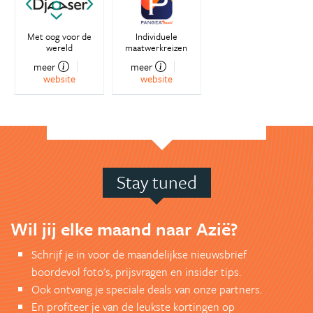
Met oog voor de
Individuele
wereld
maatwerkreizen
meer
meer
website
website
Stay tuned
Wil jij elke maand naar Azië?
Schrijf je in voor de maandelijkse nieuwsbrief
boordevol foto's, prijsvragen en insider tips.
Ook ontvang je speciale deals van onze partners.
En profiteer je van de leukste kortingen op