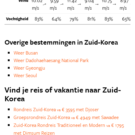
10.02
9.59
11.42
9.04
10.75
8.97
Wind
↑
↑
↑
↑
↑
m/s
m/s
m/s
m/s
m/s
m/s
83%
64%
79%
81%
83%
65%
Vochtigheid
Overige bestemmingen in Zuid-Korea
Weer Busan
Weer Dadohaehaesang National Park
Weer Gyeongju
Weer Seoul
Vind je reis of vakantie naar Zuid-
Korea
Rondreis Zuid-Korea
€ 3595 met Djoser
va
Groepsrondreis Zuid-Korea
€ 4949 met Sawadee
va
Zuid-Korea Rondreis Traditioneel en Modern
€ 1795
va
met Dimsum Reizen