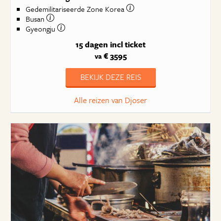
Gedemilitariseerde Zone Korea
Busan
Gyeongju
15 dagen
incl ticket
€ 3595
va
BEKIJK DEZE REIS
Alle reizen van Djoser