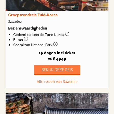
Groepsrondreis Zuid-Korea
Sawadee
Bezienswaardigheden
Gedemilitariseerde Zone Korea
Busan
Seoraksan National Park
19 dagen
incl ticket
€ 4949
va
BEKIJK DEZE REIS
Alle reizen van Sawadee