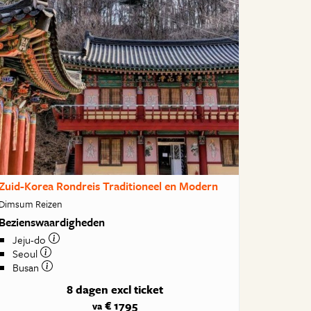
Zuid-Korea Rondreis Traditioneel en Modern
Dimsum Reizen
Bezienswaardigheden
Jeju-do
Seoul
Busan
8 dagen
excl ticket
€ 1795
va