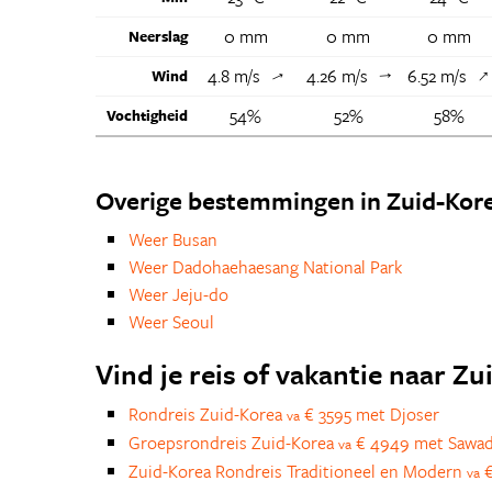
0 mm
0 mm
0 mm
Neerslag
4.8 m/s
4.26 m/s
6.52 m/s
Wind
↑
↑
54%
52%
58%
Vochtigheid
Overige bestemmingen in Zuid-Kor
Weer Busan
Weer Dadohaehaesang National Park
Weer Jeju-do
Weer Seoul
Vind je reis of vakantie naar Z
Rondreis Zuid-Korea
€ 3595 met Djoser
va
Groepsrondreis Zuid-Korea
€ 4949 met Sawa
va
Zuid-Korea Rondreis Traditioneel en Modern
€
va