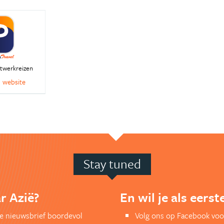
atwerkreizen
website
Stay tuned
r Azië?
En wil je als eers
kse nieuwsbrief boordevol
Volg ons op Facebook voo