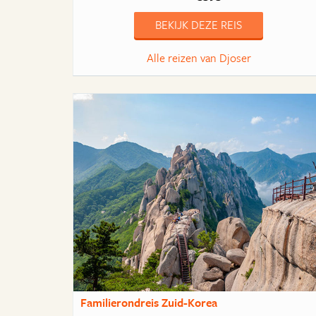
BEKIJK DEZE REIS
Alle reizen van Djoser
Familierondreis Zuid-Korea