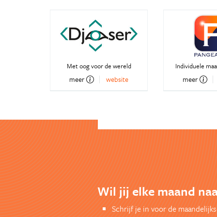
Met oog voor de wereld
Individuele ma
meer
website
meer
Wil jij elke maand naa
Schrijf je in voor de maandelij