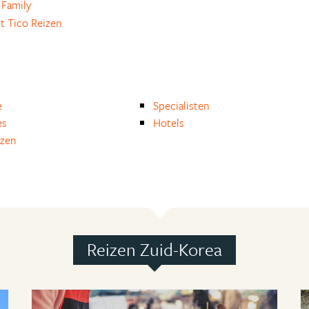
 Family
t Tico Reizen
e
Specialisten
es
Hotels
izen
Reizen Zuid-Korea