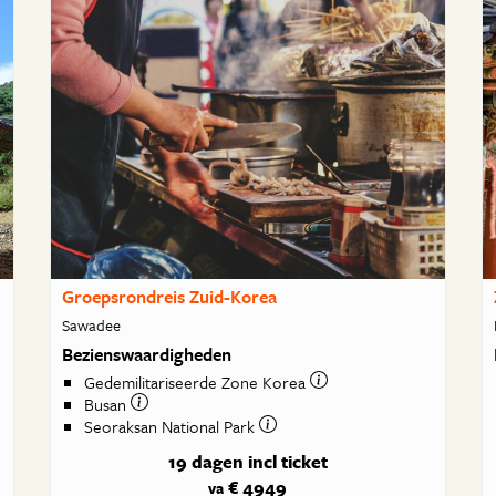
Groepsrondreis Zuid-Korea
Sawadee
Bezienswaardigheden
Gedemilitariseerde Zone Korea
Busan
Seoraksan National Park
19 dagen
incl ticket
€ 4949
va