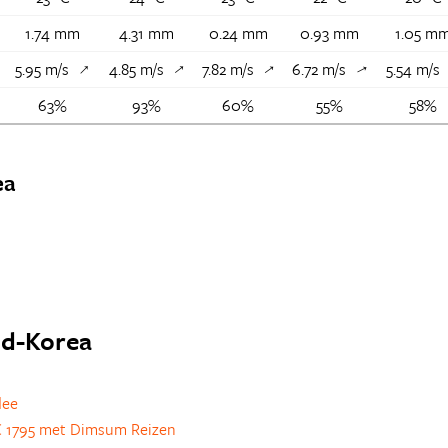
1.74 mm
4.31 mm
0.24 mm
0.93 mm
1.05 m
5.95 m/s
4.85 m/s
7.82 m/s
6.72 m/s
5.54 m/s
↑
↑
↑
↑
↑
63%
93%
60%
55%
58%
ea
uid-Korea
dee
 1795 met Dimsum Reizen