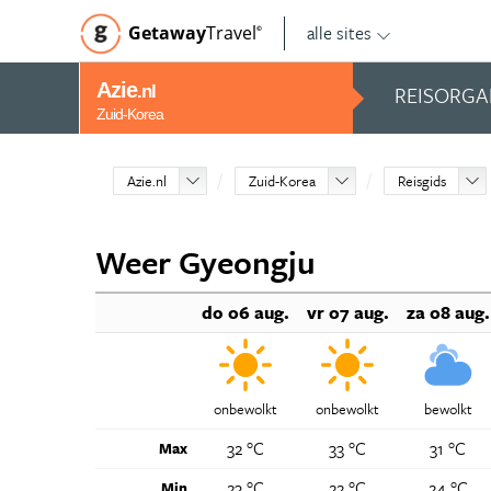
alle sites
Getaway
Travel
©
Azie
REISORGA
.nl
Zuid-Korea
Azie.nl
Zuid-Korea
Reisgids
Weer Gyeongju
do 06 aug.
vr 07 aug.
za 08 aug.
onbewolkt
onbewolkt
bewolkt
32 °C
33 °C
31 °C
Max
23 °C
22 °C
24 °C
Min