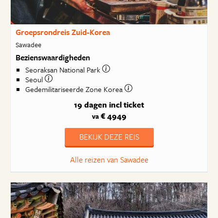
Groepsrondreis Zuid-Korea
Sawadee
Bezienswaardigheden
Seoraksan National Park
Seoul
Gedemilitariseerde Zone Korea
19 dagen
incl ticket
€ 4949
va
BEKIJK DEZE REIS
Alle reizen van Sawadee