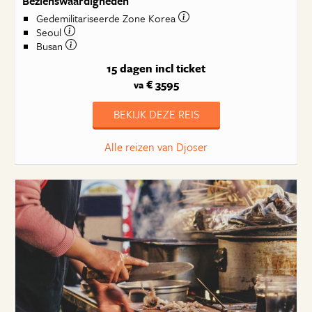
Bezienswaardigheden
Gedemilitariseerde Zone Korea
Seoul
Busan
15 dagen
incl ticket
€ 3595
va
BEKIJK DEZE REIS
Alle reizen van Djoser