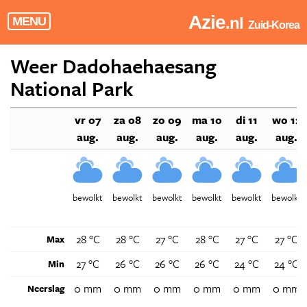
Azie
.nl
MENU
Zuid-Korea
Weer Dadohaehaesang
National Park
vr 07
za 08
zo 09
ma 10
di 11
wo 12
aug.
aug.
aug.
aug.
aug.
aug.
bewolkt
bewolkt
bewolkt
bewolkt
bewolkt
bewolkt
28 °C
28 °C
27 °C
28 °C
27 °C
27 °C
Max
27 °C
26 °C
26 °C
26 °C
24 °C
24 °C
Min
0 mm
0 mm
0 mm
0 mm
0 mm
0 mm
Neerslag