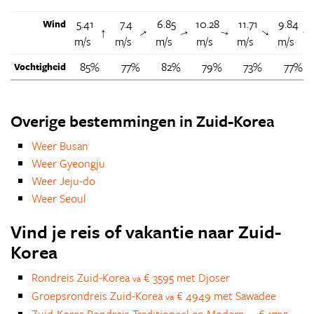
5.41
7.4
6.85
10.28
11.71
9.84
Wind
↑
↑
↑
↑
↑
m/s
m/s
m/s
m/s
m/s
m/s
85%
77%
82%
79%
73%
77%
Vochtigheid
Overige bestemmingen in Zuid-Korea
Weer Busan
Weer Gyeongju
Weer Jeju-do
Weer Seoul
Vind je reis of vakantie naar Zuid-
Korea
Rondreis Zuid-Korea
€ 3595 met Djoser
va
Groepsrondreis Zuid-Korea
€ 4949 met Sawadee
va