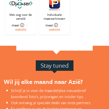
Met oog voor de
Individuele
wereld
maatwerkreizen
meer
meer
website
website
Stay tuned
Wil jij elke maand naar Azië?
Schrijf je in voor de maandelijkse nieuwsbrief
boordevol foto's, prijsvragen en insider tips.
Ook ontvang je speciale deals van onze partners.
En profiteer je van de leukste kortingen op