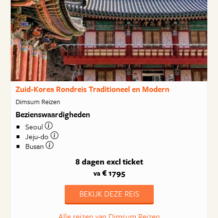
Zuid-Korea Rondreis Traditioneel en Modern
Dimsum Reizen
Bezienswaardigheden
Seoul
Jeju-do
Busan
8 dagen
excl ticket
€ 1795
va
BEKIJK DEZE REIS
Alle reizen van Dimsum Reizen