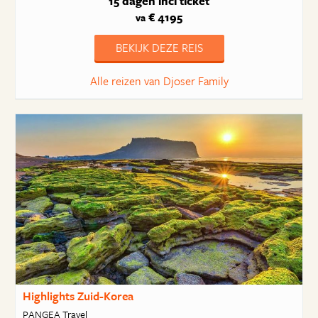
15 dagen
incl ticket
€ 4195
va
BEKIJK DEZE REIS
Alle reizen van Djoser Family
Highlights Zuid-Korea
PANGEA Travel