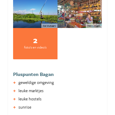
Ilse Mutsaars
Ilse Mutsaars
2
foto's en video's
Pluspunten Bagan
geweldige omgeving
leuke marktjes
leuke hostels
sunrise