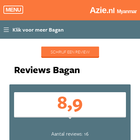
Azie
.nl
MENU
Myanmar
SCHRIJF EEN REVIEW
Reviews Bagan
8,9
Aantal reviews: 16