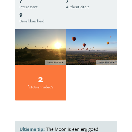
Interessant
Authenticiteit
9
Bereikbaarheid
Laura Mariman
Laura Mariman
2
foto's en video's
Ultieme tip:
The Moon is een erg goed