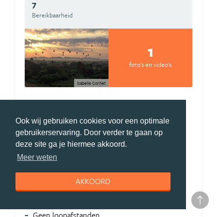
7
Bereikbaarheid
1
foto's en video's
Isabelle Cornet
Pluspunten Bagan
Ook wij gebruiken cookies voor een optimale
Uniek landschap
gebruikerservaring. Door verder te gaan op
deze site ga je hiermee akkoord.
Zonsopgang
Meer weten
Luchtballonnen
AKKOORD
Minpunten Bagan
Toeristisch
Geen loopafstanden