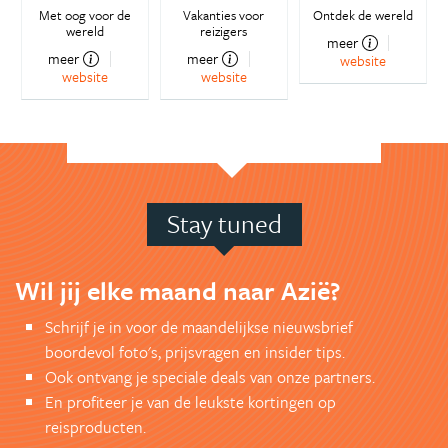
Met oog voor de
Vakanties voor
Ontdek de wereld
wereld
reizigers
meer
meer
meer
website
website
website
Stay tuned
Wil jij elke maand naar Azië?
Schrijf je in voor de maandelijkse nieuwsbrief
boordevol foto's, prijsvragen en insider tips.
Ook ontvang je speciale deals van onze partners.
En profiteer je van de leukste kortingen op
reisproducten.