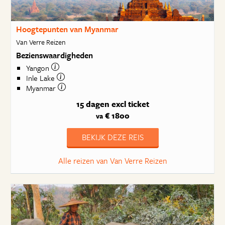
Hoogtepunten van Myanmar
Van Verre Reizen
Bezienswaardigheden
Yangon
Inle Lake
Myanmar
15 dagen
excl ticket
€ 1800
va
BEKIJK DEZE REIS
Alle reizen van Van Verre Reizen