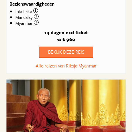
Bezienswaardigheden
Inle Lake
Mandalay
Myanmar
14 dagen
excl ticket
€ 960
va
BEKIJK DEZE REIS
Alle reizen van Riksja Myanmar