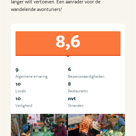
langer wilt vertoeven. Een aanrader voor de
wandelende avonturiers!
8,6
9
6
Algemene ervaring
Beziens­waardigheden
10
8
Locals
Restaurants
10
nvt
Veiligheid
Stranden