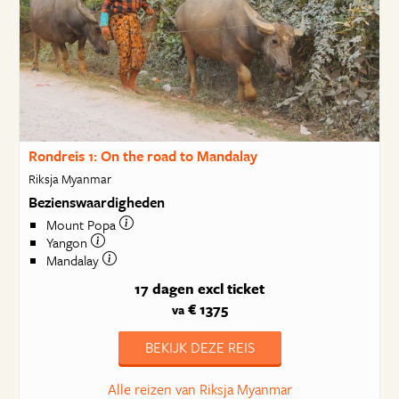
Rondreis 1: On the road to Mandalay
Riksja Myanmar
Bezienswaardigheden
Mount Popa
Yangon
Mandalay
17 dagen
excl ticket
€ 1375
va
BEKIJK DEZE REIS
Alle reizen van Riksja Myanmar