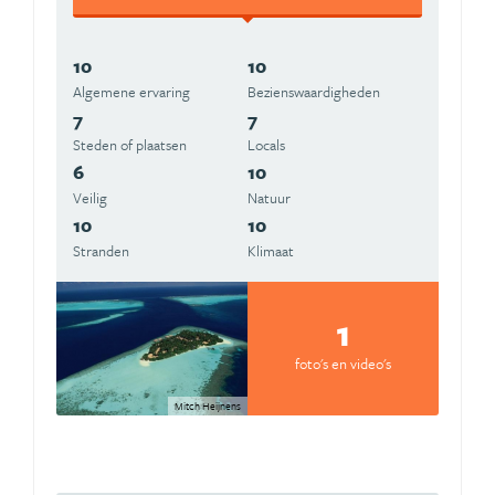
10
10
Algemene ervaring
Beziens­waardigheden
7
7
Steden of plaatsen
Locals
6
10
Veilig
Natuur
10
10
Stranden
Klimaat
1
foto's en video's
Mitch Heijnens