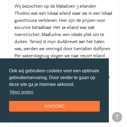
Wij bezochten op de Maladiven 3 eilanden.
Thodoo was een lokaal eiland waar we in een lokaal
guesthouse verbleven. Hier zijn de prijzen voor
excursie betaalbaar. Het 2e eiland was wat
toeristischer; Maafushie: een ideale plek om te
duiken. Terwijl ik mijn duikbrevet aan het halen
was, werden we omringd door tientallen dolfijnen.
Per watervliegtuig vlogen we naar resort eiland.
Een prachtige ervaring, zowel het watervliegtuig
als het resort. Toch is de combi van 3
Ook wij gebruiken cookies voor een optimale
verschillende eilanden wat onze reis compleet en
gebruikerservaring. Door verder te gaan op
betaalbaar maakte!
deze site ga je hiermee akkoord.
Meer weten
Pluspunten Malediven
AKKOORD
stranden