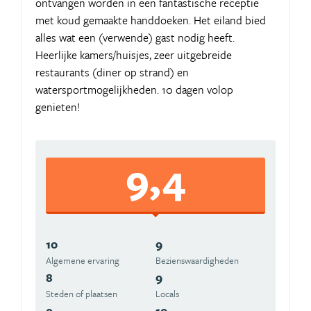
ontvangen worden in een fantastische receptie
met koud gemaakte handdoeken. Het eiland bied
alles wat een (verwende) gast nodig heeft.
Heerlijke kamers/huisjes, zeer uitgebreide
restaurants (diner op strand) en
watersportmogelijkheden. 10 dagen volop
genieten!
9,4
10
9
Algemene ervaring
Beziens­waardigheden
8
9
Steden of plaatsen
Locals
9
10