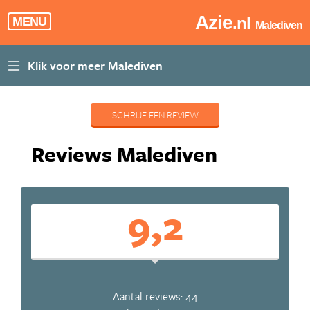
Azie
.nl
MENU
Malediven
SCHRIJF EEN REVIEW
Reviews Malediven
9,2
Aantal reviews: 44