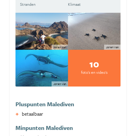
Stranden
Klimaat
Jorien Van
Jorien Van
10
foto's en video's
Jorien Van
Pluspunten Malediven
betaalbaar
Minpunten Malediven