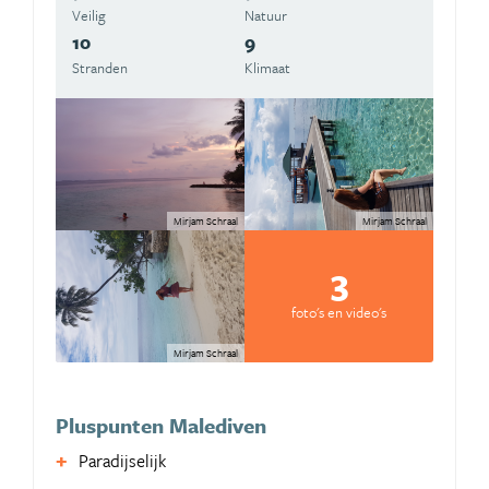
Veilig
Natuur
10
9
Stranden
Klimaat
Mirjam Schraal
Mirjam Schraal
3
foto's en video's
Mirjam Schraal
Pluspunten Malediven
Paradijselijk