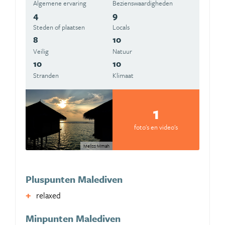
Algemene ervaring
Beziens­waardigheden
4
9
Steden of plaatsen
Locals
8
10
Veilig
Natuur
10
10
Stranden
Klimaat
1
foto's en video's
Meliss Mmah
Pluspunten Malediven
relaxed
Minpunten Malediven