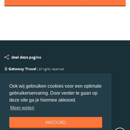
deel deze pagina
© Getaway Travel
| all rights reserved
Adverteren
Handige Links
Algemene Voorwaarden
Copyright
Privacy statement
Disclaimer
Cookies
Ook wij gebruiken cookies voor een optimale
gebruikerservaring. Door verder te gaan op
Volg Azie.nl
deze site ga je hiermee akkoord.
Nieuwsbrief
Facebook
Meer weten
AKKOORD