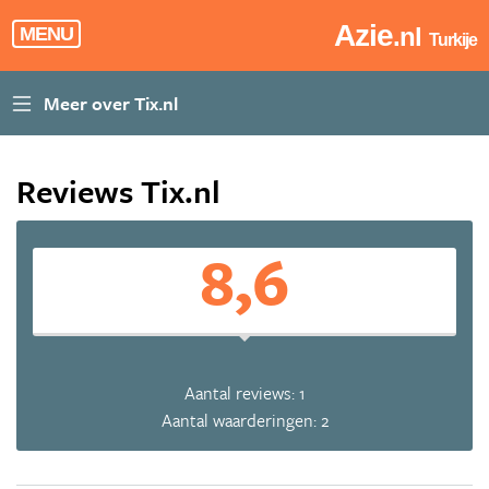
Azie
.nl
MENU
Turkije
Reviews Tix.nl
8,6
Aantal reviews: 1
Aantal waarderingen: 2