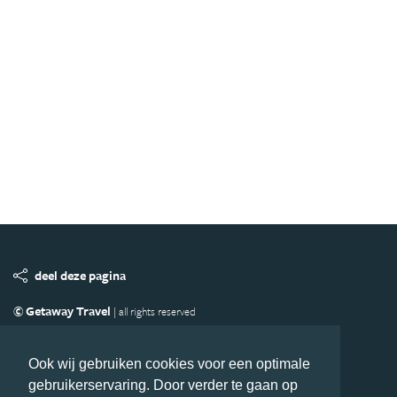
deel deze pagina
© Getaway Travel
| all rights reserved
Adverteren
Handige Links
Algemene Voorwaarden
Copyright
Privacy statement
Disclaimer
Cookies
Ook wij gebruiken cookies voor een optimale
gebruikerservaring. Door verder te gaan op
Volg Azie.nl