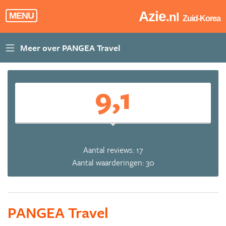
Azie
.nl
MENU
Zuid-Korea
9,1
Aantal reviews: 17
Aantal waarderingen: 30
PANGEA Travel