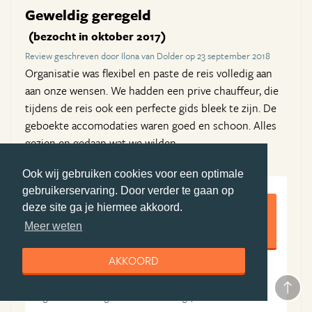
Geweldig geregeld
(bezocht in oktober 2017)
Review geschreven door Ilona van Dolder op 23 september 2018
Organisatie was flexibel en paste de reis volledig aan
aan onze wensen. We hadden een prive chauffeur, die
tijdens de reis ook een perfecte gids bleek te zijn. De
geboekte accomodaties waren goed en schoon. Alles
gezien en gedaan wat we wilden.
Ook wij gebruiken cookies voor een optimale
gebruikerservaring. Door verder te gaan op
9,5
deze site ga je hiermee akkoord.
Meer weten
AKKOORD
10
9
Algemene ervaring
Boekingsproces