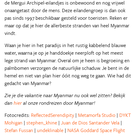
de Mergui Archipel-eilandjes is onbewoond en nog vrijwel
onaangetast door de mens. Deze eilandengroep is dan ook
pas sinds 1997 beschikbaar gesteld voor toeristen. Reken er
maar op dat je hier de allerbeste stranden van heel Myanmar
vindt.
Waan je hier in het paradijs in het rustig kabbelend blauwe
water, waarna je op je handdoekje neerploft op het meest
lege strand van Myanmar. Overal om je heen is begroeiing en
palmbomen verzorgen de natuurlijke schaduw. Je bent in de
hemel en niet van plan hier óóit nog weg te gaan. Wie had dit
gedacht van Myanmar?
Zie je die vakantie naar Myanmar nu ook wel zitten? Bekijk
dan
hier
al onze rondreizen door Myanmar!
Fotocredits:
ReflectedSerendipity
|
Metamorfa Studio
|
DYKT
Mohigan
|
stephen_khine
|
Juan de Dios Santander Vela
|
Stefan Fussan
|
undeklinable
|
NASA Goddard Space Flight