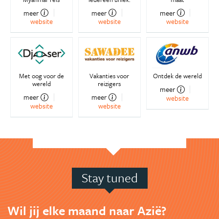
meer
meer
meer
website
website
website
Met oog voor de
Vakanties voor
Ontdek de wereld
wereld
reizigers
meer
meer
meer
website
website
website
Stay tuned
Wil jij elke maand naar Azië?