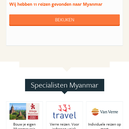
Wij hebben
11 reizen
gevonden naar Myanmar
BEKIJKEN
Specialisten Myanmar
Bouw je eigen
Verre reizen. Voor
Individuele reizen op
Myanmar reis
iedereen uniek.
maat