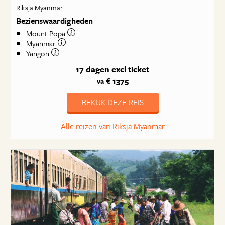
Riksja Myanmar
Bezienswaardigheden
Mount Popa
Myanmar
Yangon
17 dagen
excl ticket
€ 1375
va
BEKIJK DEZE REIS
Alle reizen van Riksja Myanmar