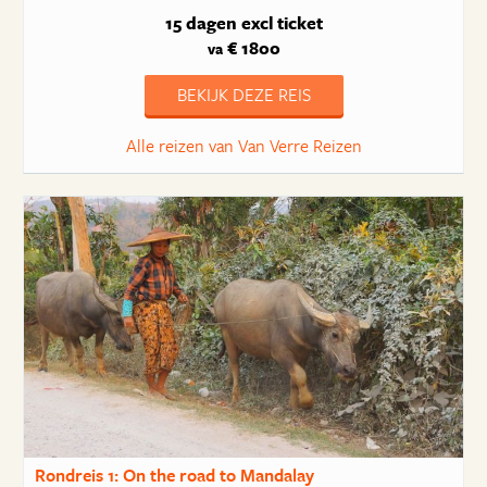
15 dagen
excl ticket
€ 1800
va
BEKIJK DEZE REIS
Alle reizen van Van Verre Reizen
Rondreis 1: On the road to Mandalay