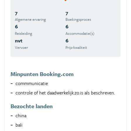
7
7
Algemene ervaring
Boekingsproces
6
6
Reisleiding
Accommodatie(s)
nvt
6
Vervoer
Prijs-kwaliteit
Minpunten Booking.com
commmunicatie
controle of het daadwerkelijk.zo.is als beschreven.
Bezochte landen
china
bali