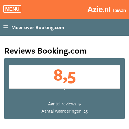
Azie
.nl
MENU
Taiwan
Reviews Booking.com
8,5
Aantal reviews: 9
Aantal waarderingen: 25