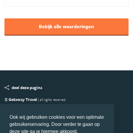
Bekijk alle waarderingen
deel deze pagina
© Getaway Travel
| all rights reserved
Adverteren
Handige Links
Algemene Voorwaarden
Copyright
Privacy statement
Disclaimer
Cookies
Ook wij gebruiken cookies voor een optimale
gebruikerservaring. Door verder te gaan op
Volg Azie.nl
deze site ga je hiermee akkoord.