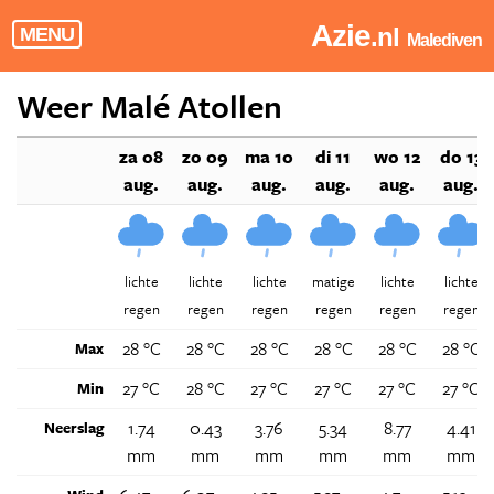
Azie
.nl
MENU
Malediven
Weer Malé Atollen
za 08
zo 09
ma 10
di 11
wo 12
do 13
aug.
aug.
aug.
aug.
aug.
aug.
lichte
lichte
lichte
matige
lichte
lichte
regen
regen
regen
regen
regen
regen
28 °C
28 °C
28 °C
28 °C
28 °C
28 °C
Max
27 °C
28 °C
27 °C
27 °C
27 °C
27 °C
Min
1.74
0.43
3.76
5.34
8.77
4.41
Neerslag
mm
mm
mm
mm
mm
mm