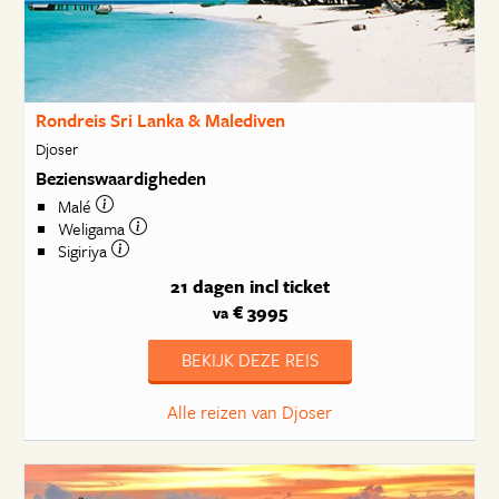
Rondreis Sri Lanka & Malediven
Djoser
Bezienswaardigheden
Malé
Weligama
Sigiriya
21 dagen
incl ticket
€ 3995
va
BEKIJK DEZE REIS
Alle reizen van Djoser