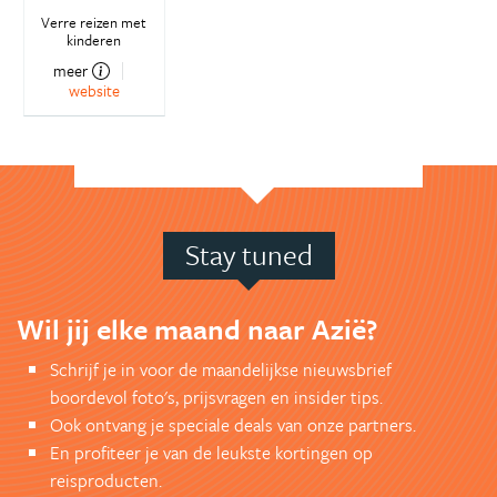
Verre reizen met
kinderen
meer
website
Stay tuned
Wil jij elke maand naar Azië?
Schrijf je in voor de maandelijkse nieuwsbrief
boordevol foto's, prijsvragen en insider tips.
Ook ontvang je speciale deals van onze partners.
En profiteer je van de leukste kortingen op
reisproducten.