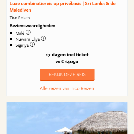
Luxe combinatiereis op privébasis | Sri Lanka & de
Malediven
Tico Reizen
Bezienswaardigheden
Malé
Nuwara Eliya
Sigiriya
17 dagen
incl ticket
€ 14050
va
BEKIJK DEZE REIS
Alle reizen van Tico Reizen