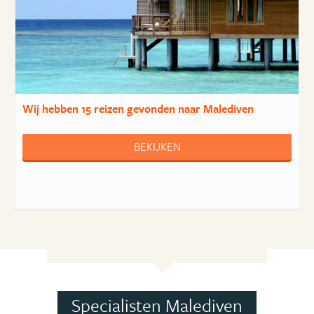
Wij hebben
15 reizen
gevonden naar Malediven
BEKIJKEN
Specialisten Malediven