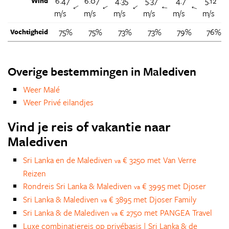
6.47
6.07
4.35
5.37
4.7
5.12
Wind
↑
↑
↑
↑
↑
m/s
m/s
m/s
m/s
m/s
m/s
75%
75%
73%
73%
79%
76%
Vochtigheid
Overige bestemmingen in Malediven
Weer Malé
Weer Privé eilandjes
Vind je reis of vakantie naar
Malediven
Sri Lanka en de Malediven
€ 3250 met Van Verre
va
Reizen
Rondreis Sri Lanka & Malediven
€ 3995 met Djoser
va
Sri Lanka & Malediven
€ 3895 met Djoser Family
va
Sri Lanka & de Malediven
€ 2750 met PANGEA Travel
va
Luxe combinatiereis op privébasis | Sri Lanka & de