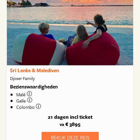
Sri Lanka & Malediven
Djoser Family
Bezienswaardigheden
Malé
Galle
Colombo
21 dagen
incl ticket
€ 3895
va
BEKIJK DEZE REIS