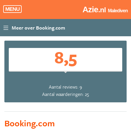
Azie
.nl
MENU
Malediven
8,5
Aantal reviews: 9
Aantal waarderingen: 25
Booking.com