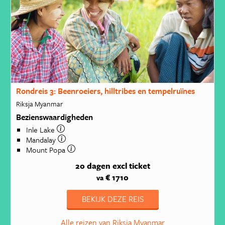
Rondreis 3: Beenroeiers, hilltribes en tempelruïnes
Riksja Myanmar
Bezienswaardigheden
Inle Lake
Mandalay
Mount Popa
20 dagen
excl ticket
€ 1710
va
BEKIJK DEZE REIS
Alle reizen van Riksja Myanmar