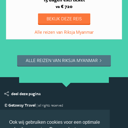
€ 720
va
BEKIJK DEZE REIS
Alle reizen van Riksja Myanmar
ALLE REIZEN VAN RIKSJA MYANMAR
deel deze pagina
© Getaway Travel
| all rights reserved
Adverteren
Handige Links
Algemene Voorwaarden
Copyright
Privacy statement
Disclaimer
Cookies
Ook wij gebruiken cookies voor een optimale