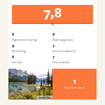
7,8
8
8
Algemene ervaring
Boekingsproces
9
7
Reisleiding
Accommodatie(s)
8
7
Vervoer
Prijs-kwaliteit
1
foto's en video's
Linda de Heer