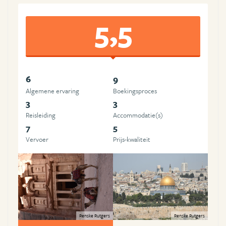
5,5
6
9
Algemene ervaring
Boekingsproces
3
3
Reisleiding
Accommodatie(s)
7
5
Vervoer
Prijs-kwaliteit
Renske Rutgers
Renske Rutgers