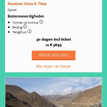
Rondreis China & Tibet
Djoser
Bezienswaardigheden
Yunnan provincie
Beijing
Yangshuo
30 dagen
incl ticket
€ 3695
va
BEKIJK DEZE REIS
Alle reizen van Djoser