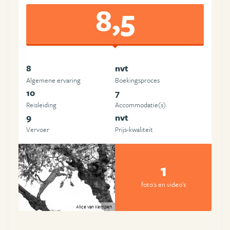
8,5
8
nvt
Algemene ervaring
Boekingsproces
10
7
Reisleiding
Accommodatie(s)
9
nvt
Vervoer
Prijs-kwaliteit
1
foto's en video's
Alice van Kempen