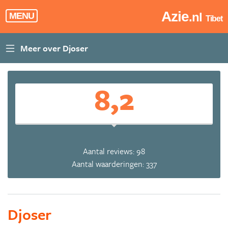
Azie
.nl
MENU
Tibet
8,2
Aantal reviews: 98
Aantal waarderingen: 337
Djoser