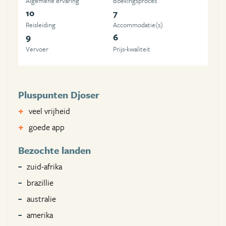
Algemene ervaring
Boekingsproces
10
7
Reisleiding
Accommodatie(s)
9
6
Vervoer
Prijs-kwaliteit
Pluspunten Djoser
veel vrijheid
goede app
Bezochte landen
zuid-afrika
brazillie
australie
amerika