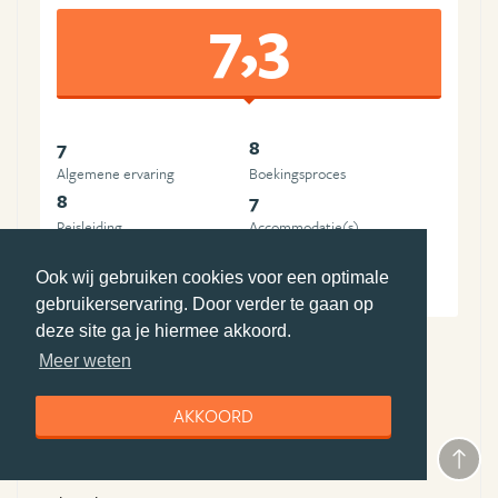
7,3
7
8
Algemene ervaring
Boekingsproces
8
7
Reisleiding
Accommodatie(s)
7
7
Ook wij gebruiken cookies voor een optimale
Vervoer
Prijs-kwaliteit
gebruikerservaring. Door verder te gaan op
deze site ga je hiermee akkoord.
Meer weten
Pluspunten Djoser
AKKOORD
vrijheid tijdens de reis
Minpunten Djoser