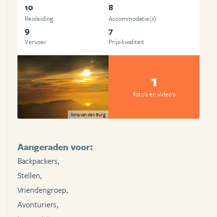
10
8
Reisleiding
Accommodatie(s)
9
7
Vervoer
Prijs-kwaliteit
1
foto's en video's
Ilona van den Burg
Aangeraden voor:
Backpackers,
Stellen,
Vriendengroep,
Avonturiers,