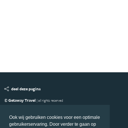
deel deze pagina
© Getaway Travel
| all rights reserved
Adverteren
Handige Links
Algemene Voorwaarden
Copyright
Privacy statement
Disclaimer
Cookies
Ook wij gebruiken cookies voor een optimale
gebruikerservaring. Door verder te gaan op
Volg Azie.nl